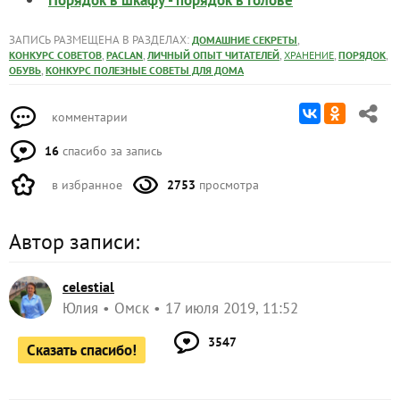
Порядок в шкафу - порядок в голове
ЗАПИСЬ РАЗМЕЩЕНА В РАЗДЕЛАХ:
,
ДОМАШНИЕ СЕКРЕТЫ
,
,
,
,
,
КОНКУРС СОВЕТОВ
PACLAN
ЛИЧНЫЙ ОПЫТ ЧИТАТЕЛЕЙ
ХРАНЕНИЕ
ПОРЯДОК
,
ОБУВЬ
КОНКУРС ПОЛЕЗНЫЕ СОВЕТЫ ДЛЯ ДОМА
комментарии
16
спасибо за запись
в избранное
2753
просмотра
Автор записи:
celestial
Юлия
Омск
17 июля 2019, 11:52
3547
Сказать спасибо!