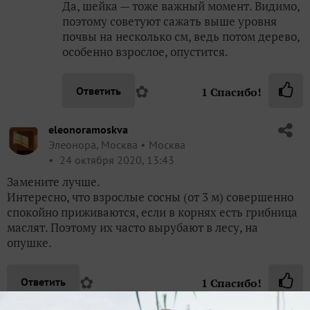
Да, шейка — тоже важный момент. Видимо,
поэтому советуют сажать выше уровня
почвы на несколько см, ведь потом дерево,
особенно взрослое, опустится.
✿
Ответить
1
Спасибо!
eleonoramoskva
Элеонора, Москва
Москва
24 октября 2020, 13:43
Замените лучше.
Интересно, что взрослые сосны (от 3 м) совершенно
спокойно приживаются, если в корнях есть грибница
маслят. Поэтому их часто вырубают в лесу, на
опушке.
✿
Ответить
1
Спасибо!