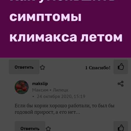
Yorik
Юрий
Калининградская обл.
24 октября 2020, 15:15
Не такой уж здесь безнадежный случай, корни то
работают, только не справляются с обеспечением
нормального роста растения
✿
Ответить
1
Спасибо!
makslip
Максим
Липецк
24 октября 2020, 15:19
Если бы корни хорошо работали, то был бы
годовой прирост, а его нет…
✿
Ответить