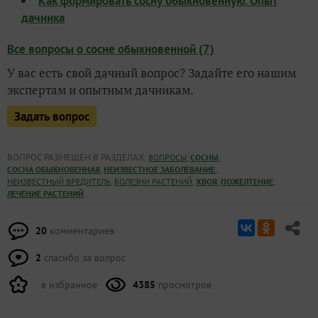
Как формировать сосну обыкновенную. Опыт
дачника
Все вопросы о сосне обыкновенной (7)
У вас есть свой дачный вопрос? Задайте его нашим
экспертам и опытным дачникам.
Задать вопрос
ВОПРОС РАЗМЕЩЕН В РАЗДЕЛАХ:
,
,
ВОПРОСЫ
СОСНЫ
,
,
СОСНА ОБЫКНОВЕННАЯ
НЕИЗВЕСТНОЕ ЗАБОЛЕВАНИЕ
,
,
,
,
НЕИЗВЕСТНЫЙ ВРЕДИТЕЛЬ
БОЛЕЗНИ РАСТЕНИЙ
ХВОЯ
ПОЖЕЛТЕНИЕ
ЛЕЧЕНИЕ РАСТЕНИЙ
20
комментариев
2
спасибо за вопрос
в избранное
4385
просмотров