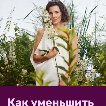
Yorik
Юрий
Калининградская обл.
24 октября 2020, 15:05
Попробуйте пролить удобрением с повышенным
содержанием магния, и я бы попробовал помочь
растению выжить, каким нибудь стимулятором для
корневой системы.
✿
Ответить
3
Спасибо!
makslip
Максим
Липецк
24 октября 2020, 15:11
Если есть возможность заменить — меняйте. Даже
если удастся реанимировать сосну, она на многие
годы потеряет свою декоративность!!!
✿
Ответить
1
Спасибо!