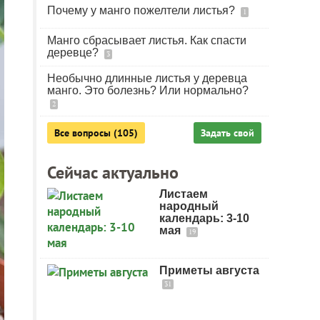
Почему у манго пожелтели листья?
1
Манго сбрасывает листья. Как спасти
деревце?
3
Необычно длинные листья у деревца
манго. Это болезнь? Или нормально?
2
Все вопросы (105)
Задать свой
Сейчас актуально
Листаем
народный
календарь: 3-10
мая
19
Приметы августа
31