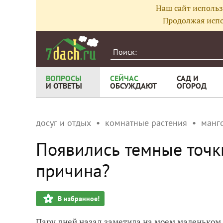
Наш сайт использ
Продолжая испо
ВОПРОСЫ
СЕЙЧАС
САД И
И ОТВЕТЫ
ОБСУЖДАЮТ
ОГОРОД
досуг и отдых
комнатные растения
манг
Появились темные точки
причина?
В избранное!
Пару дней назад заметила на моем маленьком