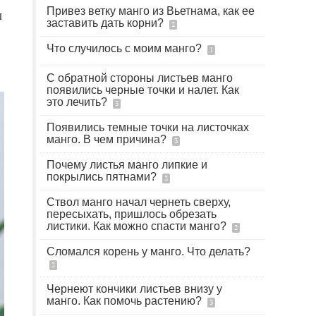
Привез ветку манго из Вьетнама, как ее
и
заставить дать корни?
2
Что случилось с моим манго?
1
С обратной стороны листьев манго
появились черные точки и налет. Как
это лечить?
3
Появились темные точки на листочках
манго. В чем причина?
3
Почему листья манго липкие и
покрылись пятнами?
2
Ствол манго начал чернеть сверху,
пересыхать, пришлось обрезать
листики. Как можно спасти манго?
2
Сломался корень у манго. Что делать?
2
Чернеют кончики листьев внизу у
манго. Как помочь растению?
3