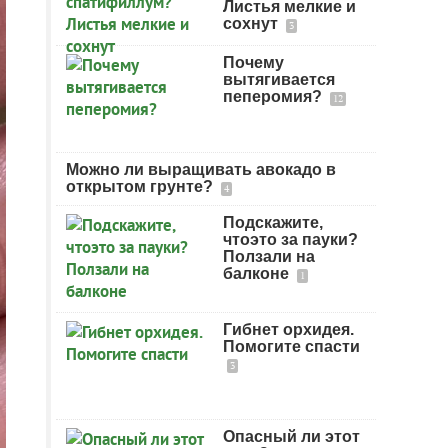
Листья мелкие и
сохнут
3
Почему
вытягивается
пеперомия?
12
Можно ли выращивать авокадо в
открытом грунте?
4
Подскажите,
чтоэто за пауки?
Ползали на
балконе
1
Гибнет орхидея.
Помогите спасти
3
Опасный ли этот