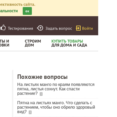
ективность сайта.
альности
ок
Тестирования
Задать вопрос
Войти
ТЫ И
СТРОИМ
КУПИТЬ ТОВАРЫ
ОВКИ
ДОМ
ДЛЯ ДОМА И САДА
Похожие вопросы
На листьях манго по краям появляются
пятна, листья сохнут. Как спасти
растение?
1
Пятна на листьях манго. Что сделать с
растением, чтобы оно обрело здоровый
вид?
5