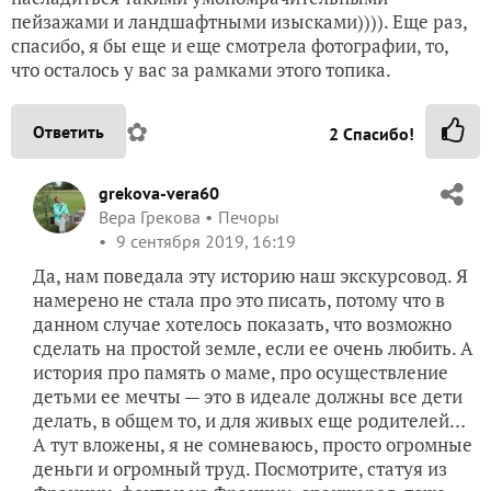
grekova-vera60
Вера Грекова
Печоры
9 сентября 2019, 16:19
Да, нам поведала эту историю наш экскурсовод. Я
намерено не стала про это писать, потому что в
данном случае хотелось показать, что возможно
сделать на простой земле, если ее очень любить. А
история про память о маме, про осуществление
детьми ее мечты — это в идеале должны все дети
делать, в общем то, и для живых еще родителей…
А тут вложены, я не сомневаюсь, просто огромные
деньги и огромный труд. Посмотрите, статуя из
Франции, фонтан из Франции, оранжерея. тоже,
пять га земли… Да фоток более трехсот, выбрала
лучшие из лучших… Боюсь в рамки не влезу...
✿
Ответить
1
Спасибо!