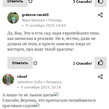
думала об этом, я просто занемела тогда от
восторга, при виде такой красоты!
✿
Ответить
2
Спасибо!
viksof
Lebedeva Sofia
Беларусь
9 сентября 2019, 10:14
А наши-то не лыком шиты
!
Спасибо, Верочка, что пригласили полюбоваться
красивым садом
!
✿
Ответить
4
Спасибо!
LudmilaMila
Людмила
Гатчина
9 сентября 2019, 10:23