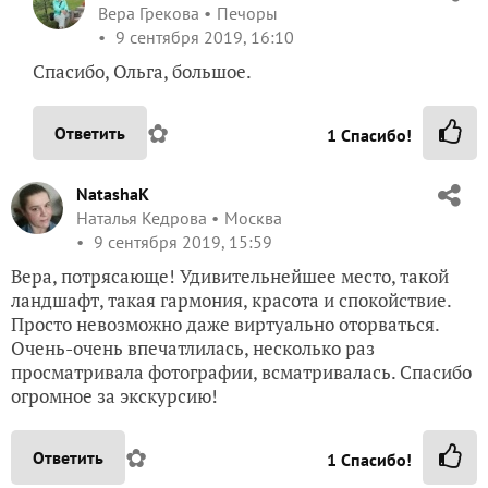
NatashaK
Наталья Кедрова
Москва
9 сентября 2019, 15:59
Вера, потрясающе! Удивительнейшее место, такой
ландшафт, такая гармония, красота и спокойствие.
Просто невозможно даже виртуально оторваться.
Очень-очень впечатлилась, несколько раз
просматривала фотографии, всматривалась. Спасибо
огромное за экскурсию!
✿
Ответить
1
Спасибо!
grekova-vera60
Вера Грекова
Печоры
10 сентября 2019, 20:15
Наташа, очень рада, что моя экскурсия
понравилась… и сама все еще под впечатлением…
А некоторые критикуют, мол дорого, в Питере