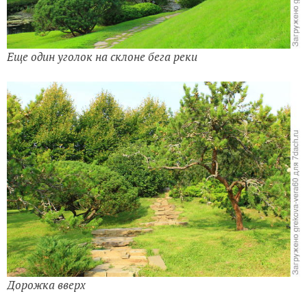
Дорожка вверх
Я сделала столько много фотографий прекрасных
садовых террас и уголков, что и сосчитать трудно…
Жалко времени маловато было, а так хотелось
присесть отдохнуть в каком-то из тихих прекрасных
уголков сада, послушать журчание ручья, пенье птиц,
полюбоваться дивными далями...