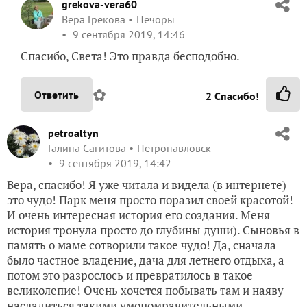
petroaltyn
Галина Сагитова
Петропавловск
9 сентября 2019, 14:42
Вера, спасибо! Я уже читала и видела (в интернете)
это чудо! Парк меня просто поразил своей красотой!
И очень интересная история его создания. Меня
история тронула просто до глубины души). Сыновья в
память о маме сотворили такое чудо! Да, сначала
было частное владение, дача для летнего отдыха, а
потом это разрослось и превратилось в такое
великолепие! Очень хочется побывать там и наяву
насладиться такими умопомрачительными
пейзажами и ландшафтными изысками)))). Еще раз,
спасибо, я бы еще и еще смотрела фотографии, то,
что осталось у вас за рамками этого топика.
✿
Ответить
2
Спасибо!