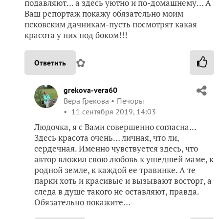
grekova-vera60
Вера Грекова
Печоры
11 сентября 2019, 14:03
Людочка, я с Вами совершенно согласна…
Здесь красота очень… личная, что ли,
сердечная. Именно чувствуется здесь, что
автор вложил свою любовь к ушедшей маме, к
родной земле, к каждой ее травинке. А те
парки хоть и красивые и вызывают восторг, а
следа в душе такого не оставляют, правда.
Обязательно покажите…
✿
Ответить
1
Спасибо!
ivlevasv
Ивлева Светлана
Москва
9 сентября 2019, 10:30
Вера, спасибо, что поделились красотой!