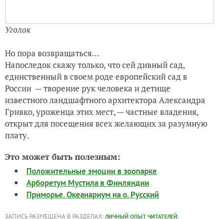
России — творение рук человека и детище
известного ландшафтного архитектора Александра
Гривко, уроженца этих мест, — частные владения,
открыт для посещения всех желающих за разумную
плату.
Это может быть полезным:
Положительные эмоции в зоопарке
Арборетум Мустила в Финляндии
Приморье. Океанариум на о. Русский
ЗАПИСЬ РАЗМЕЩЕНА В РАЗДЕЛАХ:
,
ЛИЧНЫЙ ОПЫТ ЧИТАТЕЛЕЙ
,
,
,
ЛАНДШАФТНЫЙ ДИЗАЙН
ЭКСКУРСИИ
ПАРКИ
ФОТОГРАФИИ
32
комментария
34
спасибо за запись
4
в избранном
6430
просмотров