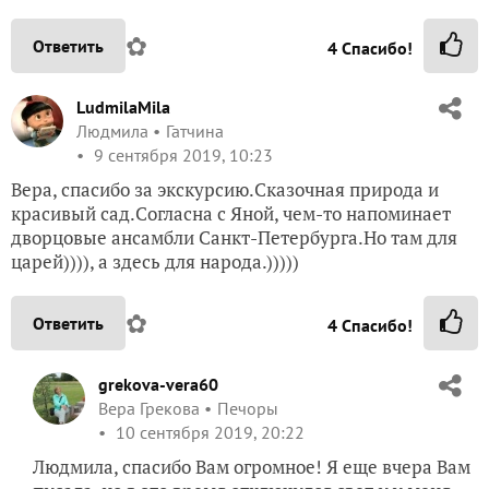
Вера, спасибо за экскурсию.Сказочная природа и
красивый сад.Согласна с Яной, чем-то напоминает
дворцовые ансамбли Санкт-Петербурга.Но там для
царей)))), а здесь для народа.)))))
✿
Ответить
4
Спасибо!
grekova-vera60
Вера Грекова
Печоры
10 сентября 2019, 20:22
Людмила, спасибо Вам огромное! Я еще вчера Вам
писала, но в это время отключился свет и у меня
почти сутки после этого не было Интернета. Пишу
снова. Особенно приятно от Вас слышать оценку
этой красоты, потому что у Вас в Гатчине ведь тоже
есть прекрасный парк и вообще в Питере очень
много есть мест прекраснейших, великолепных
дворцовых парковых ансамблей… Но это все даже
и сравнивать нельзя, здесь совсем другое и