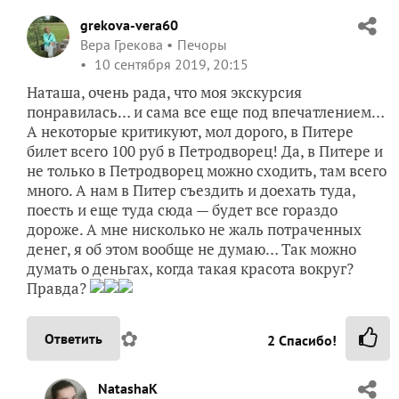
билет всего 100 руб в Петродворец! Да, в Питере и
не только в Петродворец можно сходить, там всего
много. А нам в Питер съездить и доехать туда,
поесть и еще туда сюда — будет все гораздо
дороже. А мне нисколько не жаль потраченных
денег, я об этом вообще не думаю… Так можно
думать о деньгах, когда такая красота вокруг?
Правда?
✿
Ответить
2
Спасибо!
NatashaK
Наталья Кедрова
Москва
11 сентября 2019, 07:39
Полностью согласна! Такая красота просто не
может ассоциироваться с затратами на ее
любование… Здесь, по моему мнению, вообще
такие аналогии неуместны… Еще раз
прогулялась по этому прекрасному месту —