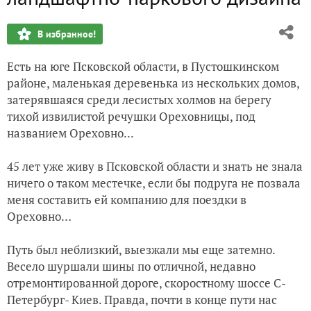
О сотворении сада мечты
В избранное!
Какой подарочек!!!
Есть на юге Псковской области, в Пустошкинском
районе, маленькая деревенька из нескольких домов,
затерявшаяся среди лесистых холмов на берегу
тихой извилистой речушки Ореховницы, под
названием Ореховно...
45 лет уже живу в Псковской области и знать не знала
ничего о таком местечке, если бы подруга не позвала
меня составить ей компанию для поездки в
Ореховно…
Путь был неблизкий, выезжали мы еще затемно.
Весело шуршали шины по отличной, недавно
отремонтированной дороге, скоростному шоссе С-
Петербург- Киев. Правда, почти в конце пути нас