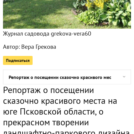
Приз доставлен и вручен!
Мечты сбываются, или Как я получила свой выигрыш
Журнал садовода grekova-vera60
Проснулся утром сад весь мокрый от дождя... Фотозарис
Автор:
Вера Грекова
Приз за победу в номинации "Сорт для сада" фотоконкурс
Подписаться
Мой приз получен!
Репортаж о посещении сказочно красивого места на юге
Репортаж о посещении
Еще один подарок от Seedspost получен!
сказочно красивого места на
Про посылку от Беккер
юге Псковской области, о
прекрасном творении
А вот и мой подарочек подоспел!
ландшафтно-паркового дизайна