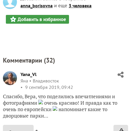
Комментарии (
32
)
Yana_Vl
Яна
Владивосток
9 сентября 2019, 09:42
Спасибо, Вера, что поделились впечатлениями и
фотографиями
очень красиво! И правда как то
очень по европейски
напоминает какие то
дворцовые парки…
✿
Ответить
3
Спасибо!
grekova-vera60
Вера Грекова
Печоры
9 сентября 2019, 14:49
Да, Яна, Это и есть сад-парк европейского типа,
как написано в рекламе. Но я, честно, даже не