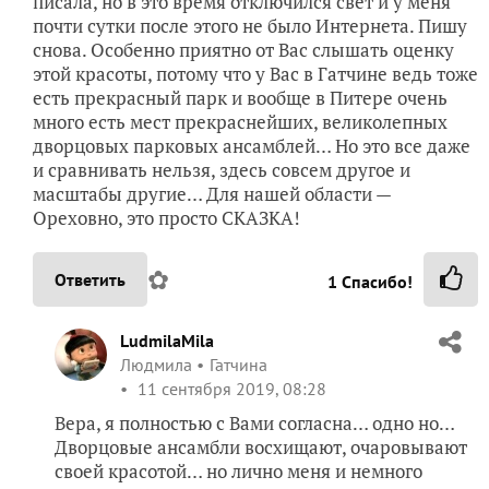
масштабы другие… Для нашей области —
Ореховно, это просто СКАЗКА!
✿
Ответить
1
Спасибо!
LudmilaMila
Людмила
Гатчина
11 сентября 2019, 08:28
Вера, я полностью с Вами согласна… одно но…
Дворцовые ансамбли восхищают, очаровывают
своей красотой… но лично меня и немного
подавляют… а здесь уютно и по-домашнему… А
Ваш репортаж покажу обязательно моим
псковским дачникам-пусть посмотрят какая
красота у них под боком!!!
✿
Ответить