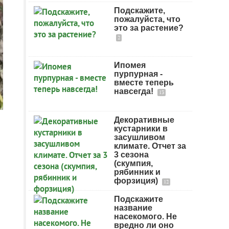
Подскажите,
пожалуйста, что
это за растение?
2
Ипомея
пурпурная -
вместе теперь
навсегда!
13
Декоративные
кустарники в
засушливом
климате. Отчет за
3 сезона
(скумпия,
рябинник и
форзиция)
12
Подскажите
название
насекомого. Не
вредно ли оно