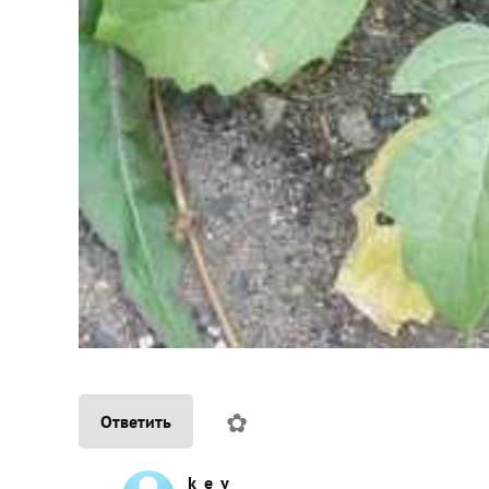
✿
Ответить
k_e_y