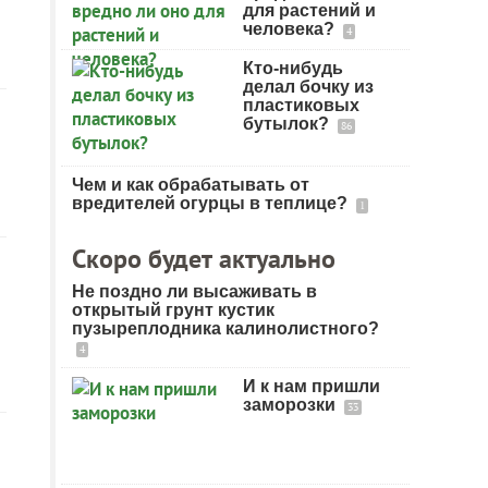
для растений и
человека?
4
Кто-нибудь
делал бочку из
пластиковых
бутылок?
86
Чем и как обрабатывать от
вредителей огурцы в теплице?
1
Скоро будет актуально
Не поздно ли высаживать в
открытый грунт кустик
пузыреплодника калинолистного?
4
И к нам пришли
заморозки
33