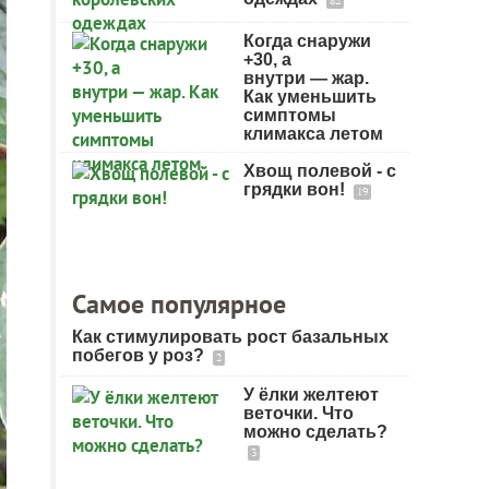
82
Когда снаружи
+30, а
внутри — жар.
Как уменьшить
симптомы
климакса летом
Хвощ полевой - с
грядки вон!
19
Самое популярное
Как стимулировать рост базальных
побегов у роз?
2
У ёлки желтеют
веточки. Что
можно сделать?
3