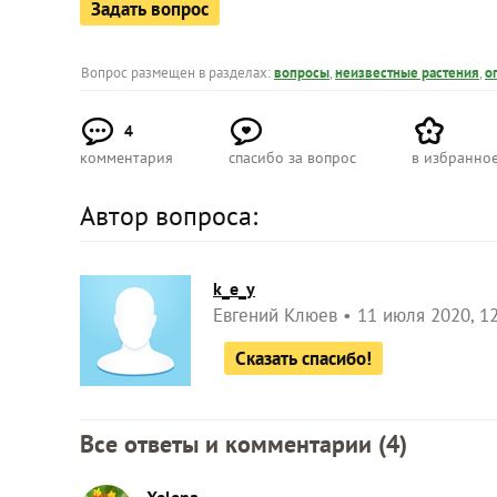
Задать вопрос
Вопрос размещен в разделах:
вопросы
,
неизвестные растения
,
о
4
комментария
спасибо за вопрос
в избранно
Автор вопроса:
k_e_y
Евгений Клюев
11 июля 2020, 1
Сказать спасибо!
Все ответы и комментарии (
4
)