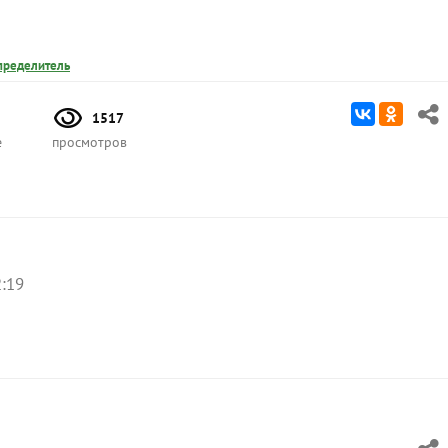
пределитель
1517
е
просмотров
2:19