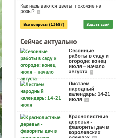
Как называются цветы, похожие на
розы?
6
Все вопросы (13687)
Задать свой
Сейчас актуально
Сезонные
работы в саду и
огороде: конец
июля – начало
августа
9
Листаем
народный
календарь: 14-21
июля
31
Краснолистные
деревья -
фавориты дач в
королевских
одеждах