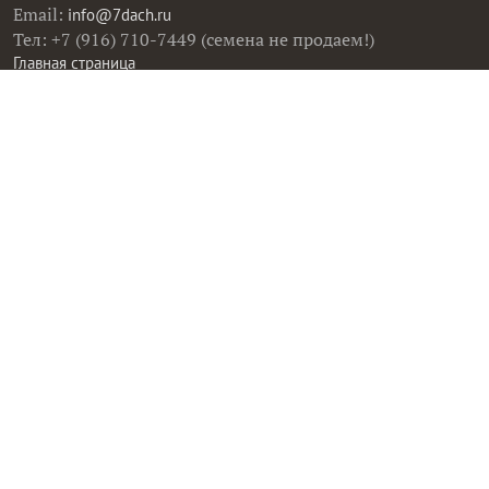
Email:
info@7dach.ru
Тел: +7 (916) 710-7449 (семена не продаем!)
Главная страница
Сейчас публикуют
Сейчас обсуждают
Дачные вопросы
Помощь
Все товары
Все фото
Все вопросы
Все статьи
Все тэги
Правила общения
Пользовательское соглашение
Политика конфиденциальности
Контактная информация
Правообладателям