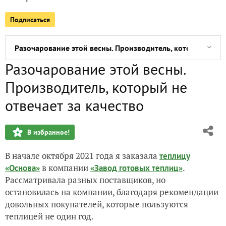
Подписаться
Гаршинка - магазин садовых растений
Разочарование этой весны. Производитель, который не от
Разочарование этой весны.
Весна идет к закату, а лето почти на пороге. О том какой
Производитель, который не
Автоматическое проветривание теплицы. "Термопривод-
отвечает за качество
Посев семян гейхер и хост
В избранное!
Перцы. Сезон 2021
В начале октября 2021 года я заказала
теплицу
в компании
.
«Основа»
«Завод готовых теплиц»
Там, на грядке у беседки, вырос лук - большой и крепкий
Рассматривала разных поставщиков, но
остановилась на компании, благодаря рекомендации
довольных покупателей, которые пользуются
теплицей не один год.