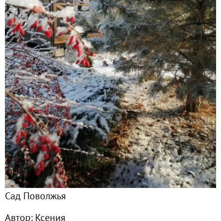
Главная
Подписчики
9
Все публикации
42
Фото
41
Сейчас обсуждают
Вот и август на пороге. Хроники июля
Подарки за конкурс не заканчиваются. Комплект сумок о
Сад Поволжья
Как же так...
Автор:
Ксения
Подарки за конкурс получены. Набор от GREEN BELT