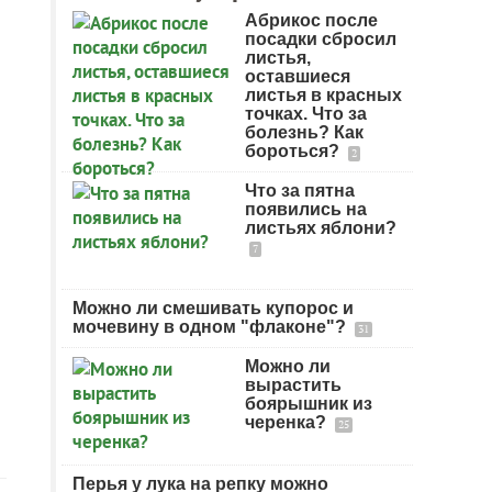
Абрикос после
посадки сбросил
листья,
оставшиеся
листья в красных
точках. Что за
болезнь? Как
бороться?
2
Что за пятна
появились на
листьях яблони?
7
Можно ли смешивать купорос и
мочевину в одном "флаконе"?
31
Можно ли
вырастить
боярышник из
черенка?
25
Перья у лука на репку можно