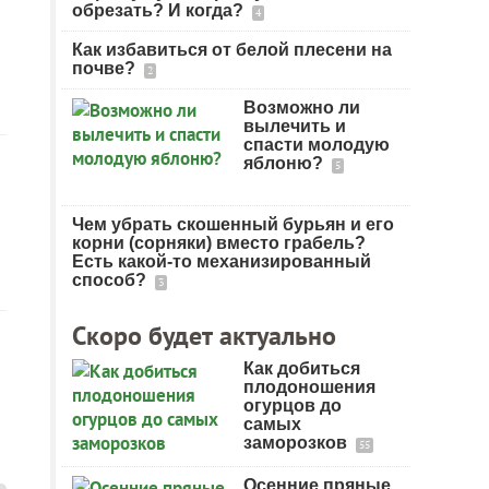
обрезать? И когда?
4
Как избавиться от белой плесени на
почве?
2
Возможно ли
вылечить и
спасти молодую
яблоню?
5
Чем убрать скошенный бурьян и его
корни (сорняки) вместо грабель?
Есть какой-то механизированный
способ?
3
Скоро будет актуально
Как добиться
плодоношения
огурцов до
самых
заморозков
55
Осенние пряные