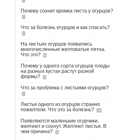
7
Почему сохнет кромка листа у огурцов?
2
Что за болезнь огурцов и как спасать?
3
На листьях огурцов появились
многочисленные желтоватые пятна.
Что это?
6
Почему у одного сорта огурцов плоды
на разных кустах растут разной
формы?
5
Что за проблема с листьями огурцов?
1
Листья одного из огурцов странно
пожелтели. Что это за болезнь?
14
Появляются маленькие огурчики,
желтеют и сохнут. Желтеют листья. В
чем причина?
2