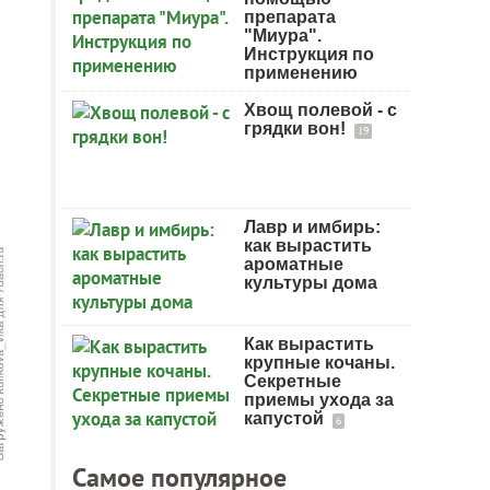
препарата
"Миура".
Инструкция по
применению
Хвощ полевой - с
грядки вон!
19
Лавр и имбирь:
как вырастить
ароматные
культуры дома
Как вырастить
крупные кочаны.
Секретные
приемы ухода за
капустой
6
Самое популярное