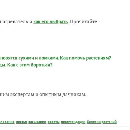
нагреватель и
. Прочитайте
как его выбрать
ановятся сухими и ломкими. Как помочь растениям?
ы. Как с этим бороться?
нашим экспертам и опытным дачникам.
олевание
,
листья
,
засыхание
,
советы
,
рекомендации
,
болезни растений