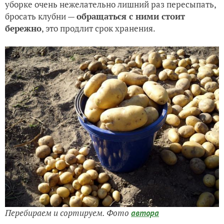
уборке очень нежелательно лишний раз пересыпать,
бросать клубни —
обращаться с ними стоит
бережно
, это продлит срок хранения.
Перебираем и сортируем. Фото
автора