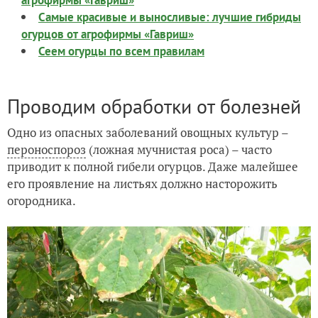
агрофирмы «Гавриш»
Самые красивые и выносливые: лучшие гибриды
огурцов от агрофирмы «Гавриш»
Сеем огурцы по всем правилам
Проводим обработки от болезней
Одно из опасных заболеваний овощных культур –
пероноспороз
(ложная мучнистая роса) – часто
приводит к полной гибели огурцов. Даже малейшее
его проявление на листьях должно насторожить
огородника.