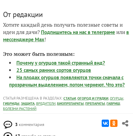
От редакции
Хотите каждый день получать полезные советы и
идеи для дачи?
или
Подпишитесь на нас
в телеграме
в
!
мессенджере Max
Это может быть полезным:
Почему у огурцов такой странный вид?
25 самых ранних сортов огурцов
На плодах огурцов появляются точки сначала с
прозрачным выделением, потом чернеют. Что это?
СТАТЬЯ РАЗМЕЩЕНА В РАЗДЕЛАХ:
,
,
,
СТАТЬИ
ОГОРОД И ГРЯДКИ
ОГУРЦЫ
,
,
,
,
,
,
ГИБРИДЫ
ЗАЩИТА
ВРЕДИТЕЛИ
БИОПРЕПАРАТЫ
ПРЕПАРАТЫ
ГАВРИШ
БОЛЕЗНИ РАСТЕНИЙ
3
комментария
17
спасибо за статью