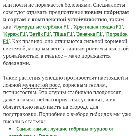
или почти не поражается болезнями. Специалисты
советуют отдавать предпочтение
новым гибридам
и сортам с комплексной устойчивостью
, таким
как '
, '
',
Изумрудные серёжки F1'
Хрустящая грядка F1
'
', '
', '
', '
', '
Кураж F1
Зятёк F1
Тёща F1
Заначка F1
Погребок
'. Как правило, они отличаются сильной корневой
F1
системой, мощным вегетативным ростом и высокой
урожайностью, а главное – мало поражаются
болезнями.
Такие растения успешно противостоят настоящей и
ложной
мучнистой рос
е, корневым гнилям,
пятнистостям
. Эти огурцы стабильно плодоносят
даже в самых неблагоприятных условиях, и их
обязательно надо иметь на огороде для
подстраховки. Подробнее о выборе гибридов мы уже
писали в статьях:
Самые-самые: лучшие гибриды огурцов от