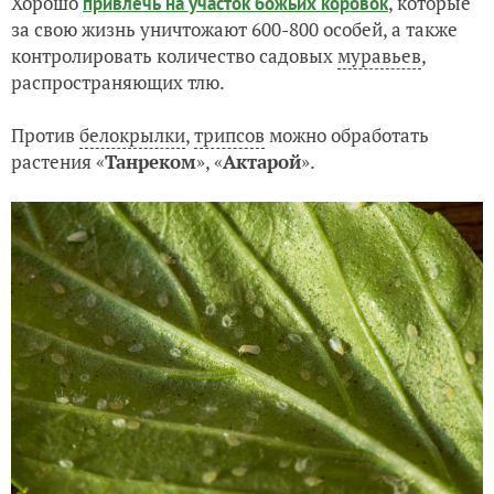
Хорошо
, которые
привлечь на участок божьих коровок
за свою жизнь уничтожают 600-800 особей, а также
контролировать количество садовых
муравьев
,
распространяющих тлю.
Против
белокрылки
,
трипсов
можно обработать
растения «
Танреком
», «
Актарой
».