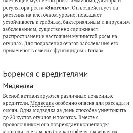
настоящей мучнистой росы иммуномодулятора и
регулятора роста «
Экогель
». Он воздействует на
растения на клеточном уровне, повышает
устойчивость к грибным, бактериальным и вирусным
заболеваниям, существенно сдерживает
распространение настоящей мучнистой росы на
огурцах. Для подавления очагов заболевания его
применяют в смеси с фунгицидом «
Топаз
».
Боремся с вредителями
Медведка
Весной активизируются различные почвенные
вредители.
Медведка
особенно опасна для рассады и
семян. Одна медведка за день способна уничтожить
до 20 кустов огурцов и томатов. Вместе с
проволочником
она повреждает корнеплоды
моркови, свеклы, клубни картофеля, вызывая их