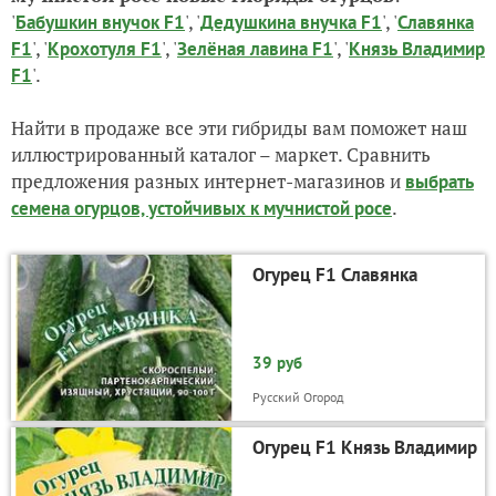
'
', '
', '
Бабушкин внучок F1
Дедушкина внучка F1
Славянка
', '
', '
', '
F1
Крохотуля F1
Зелёная лавина F1
Князь Владимир
'.
F1
Найти в продаже все эти гибриды вам поможет наш
иллюстрированный каталог – маркет. Сравнить
предложения разных интернет-магазинов и
выбрать
.
семена огурцов, устойчивых к мучнистой росе
Огурец F1 Славянка
39 руб
Русский Огород
Огурец F1 Князь Владимир