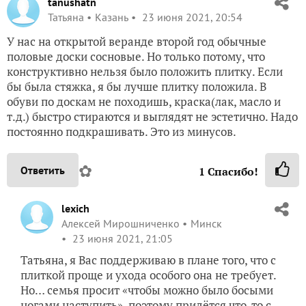
tanushatn
Татьяна
Казань
23 июня 2021, 20:54
У нас на открытой веранде второй год обычные
половые доски сосновые. Но только потому, что
конструктивно нельзя было положить плитку. Если
бы была стяжка, я бы лучше плитку положила. В
обуви по доскам не походишь, краска(лак, масло и
т.д.) быстро стираются и выглядят не эстетично. Надо
постоянно подкрашивать. Это из минусов.
✿
Ответить
1
Спасибо!
lexich
Алексей Мирошниченко
Минск
23 июня 2021, 21:05
Татьяна, я Вас поддерживаю в плане того, что с
плиткой проще и ухода особого она не требует.
Но… семья просит «чтобы можно было босыми
ногами наступить», поэтому придётся что-то с