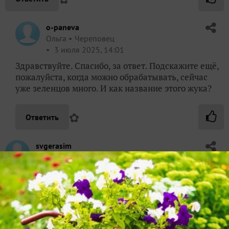
o-paneva
Ольга
Череповец
3 июля 2025, 14:01
Здравствуйте. Спасибо, за ответ. Подскажите ещё,
пожалуйста, когда можно обрабатывать, сейчас
уже зеленцов много. И как название этого жука?
✿
Ответить
svgerasim
Светлана Дубровина
Карабаново
3 июля 2025, 15:05
Жук называется побеговая галлица, обрабатывать
можно — вы не задеваете ягоды, опрыскиваете
только стебли от земли см на 15-20 и приствольный
круг