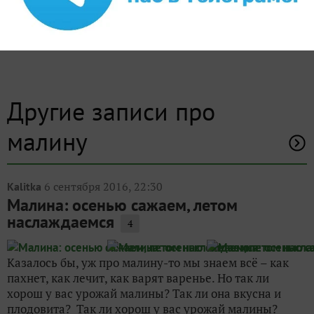
Другие записи про
малину
6 сентября 2016, 22:30
Kalitka
Малина: осенью сажаем, летом
наслаждаемся
4
Казалось бы, уж про малину-то мы знаем всё – как
пахнет, как лечит, как варят варенье. Но так ли
хорош у вас урожай малины? Так ли она вкусна и
плодовита? Так ли хорош у вас урожай малины?