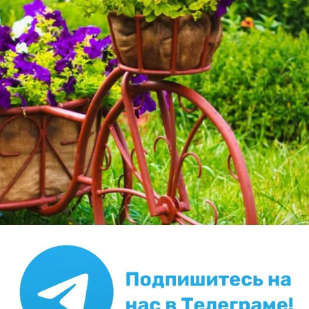
✿
Ответить
Пожалуйста, оставьте комментарий
Внимание!
Если у вас есть свой вопрос, задайте его
специальной форме
отдельно, в
Ваш E-mail:
Или через:
добавить комментарий