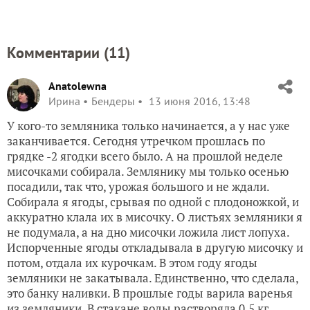
Комментарии (
11
)
Anatolewna
Ирина
Бендеры
13 июня 2016, 13:48
У кого-то земляника только начинается, а у нас уже
заканчивается. Сегодня утречком прошлась по
грядке -2 ягодки всего было. А на прошлой неделе
мисочками собирала. Землянику мы только осенью
посадили, так что, урожая большого и не ждали.
Собирала я ягоды, срывая по одной с плодоножкой, и
аккуратно клала их в мисочку. О листьях земляники я
не подумала, а на дно мисочки ложила лист лопуха.
Испорченные ягоды откладывала в другую мисочку и
потом, отдала их курочкам. В этом году ягоды
земляники не закатывала. Единственно, что сделала,
это банку наливки. В прошлые годы варила варенья
из земляники. В стакане воды растворяла 0,5 кг