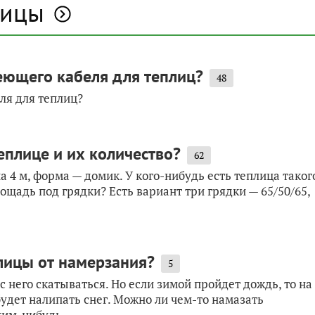
лицы
реющего кабеля для теплиц?
48
ля для теплиц?
еплице и их количество?
62
а 4 м, форма — домик. У кого-нибудь есть теплица таког
щадь под грядки? Есть вариант три грядки — 65/50/65,
лицы от намерзания?
5
 с него скатываться. Но если зимой пройдет дождь, то на
удет налипать снег. Можно ли чем-то намазать
им-нибудь...