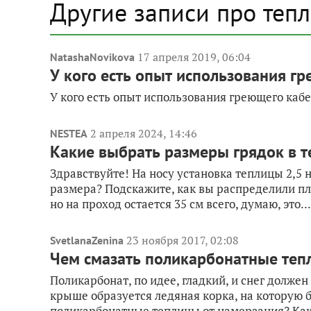
Другие записи про теп
17 апреля 2019, 06:04
NatashaNovikova
У кого есть опыт использования г
У кого есть опыт использования греющего кабе
2 апреля 2024, 14:46
NESTEA
Какие выбрать размеры грядок в т
Здравствуйте! На носу установка теплицы 2,5 н
размера? Подскажите, как вы распределили пло
но на проход остается 35 см всего, думаю, это...
23 ноября 2017, 02:08
SvetlanaZenina
Чем смазать поликарбонатные теп
Поликарбонат, по идее, гладкий, и снег должен
крыше образуется ледяная корка, на которую б
поликарбонатные теплицы от намерзания? Как