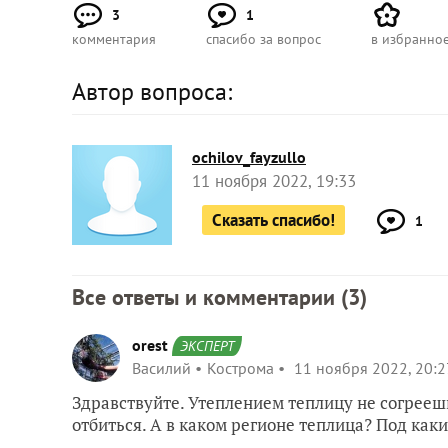
3
1
комментария
спасибо за вопрос
в избранно
Автор вопроса:
ochilov_fayzullo
11 ноября 2022, 19:33
Сказать спасибо!
1
Все ответы и комментарии (
3
)
orest
ЭКСПЕРТ
Василий
Кострома
11 ноября 2022, 20:2
Здравствуйте. Утеплением теплицу не согрееш
отбиться. А в каком регионе теплица? Под как