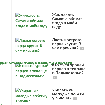
Жимолость.
Самая любимая
ягода в моём
саду
Листья острого
перца крутит. В
чем причина?
19
Кто съел урожай
перцев в теплице
в Подмосковье?
11
Убирать ли
молодые побеги
у яблони?
13