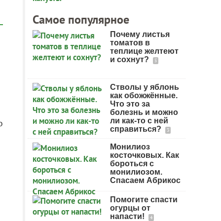
Самое популярное
Почему листья
томатов в
теплице желтеют
и сохнут?
5
Стволы у яблонь
как обожжённые.
Что это за
болезнь и можно
ли как-то с ней
о
справиться?
3
Монилиоз
косточковых. Как
бороться с
монилиозом.
Спасаем Абрикос
Помогите спасти
огурцы от
напасти!
4