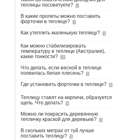
теплицы посоветуете?
1
В какие пролеты можно поставить
форточки в теплице?
1
Как утеплить маленькую теплицу?
3
Как можно стабилизировать
температуру в теплице (Австралия),
какие тонкости?
12
Что делать, если весной в теплице
появилась белая плесень?
3
Где установить форточки в теплице?
4
Теплицу ставят на кирпичи, образуется
щель. Что делать?
4
Можно ли покрасить деревянную
тепличку краской для деревьев?
2
В скольких метрах от туй лучше
поставить теплицу?
2