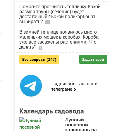
Помогите просчитать тепличку. Какой
размер трубы (сечение) будет
достаточный? Какой поликарбонат
выбирать?
10
В зимней теплице появилось много
маленьких мошек в коробах. Короба
уже все засажены растениями. Что
делать?
1
Все вопросы (247)
Задать свой
Подпишитесь на нас в
телеграме
Календарь садовода
Лунный
посевной
календарь на