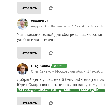
✿
Ответить
xumuk032
Андрей К.
Выгоничи
12 ноября 2022, 10
У знакомого весной для обогрева в заморозки 
удобно и экономично.
✿
Ответить
Oleg_Sanko
ЭКСПЕРТ
Олег Санько
Московская обл.
17 ноября 
Добрый день уважаемый Очилов! Сегодня повто
Юрия Смирнова практически на вашу тему. Рек
Как построить автономную зимнюю теплицу. Карка
✿
Ответить