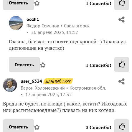
✿
Ответить
1
Спасибо!
oozh1
Федор Семенов
Светлогорск
20 апреля 2025, 11:12
Оксана, близко, это почти под кроной:-) Такова уж
диспозиция на участке)
✿
Ответить
1
Спасибо!
user_6334
ДАЧНЫЙ ГУРУ
Барон Холомеевский
Костромская обл.
17 апреля 2025, 17:32
Вреда не будет, но клещи ( какие, кстати? Иксодовые
или растительноядные?) плевать на них хотели.
✿
Ответить
3
Спасибо!