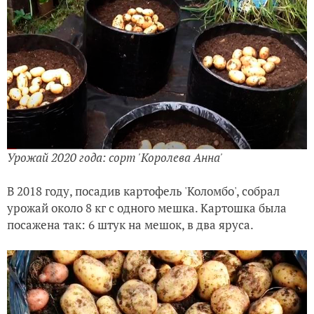
Урожай 2020 года: сорт 'Королева Анна'
В 2018 году, посадив картофель 'Коломбо', собрал
урожай около 8 кг с одного мешка. Картошка была
посажена так: 6 штук на мешок, в два яруса.