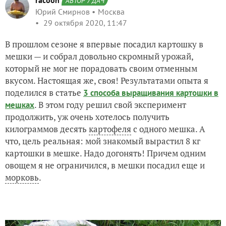
racoon
АВТОР 7 ДАЧ
Юрий Смирнов
Москва
29 октября 2020, 11:47
В прошлом сезоне я впервые посадил картошку в
мешки — и собрал довольно скромный урожай,
который не мог не порадовать своим отменным
вкусом. Настоящая же, своя! Результатами опыта я
поделился в статье
3 способа выращивания картошки в
. В этом году решил свой эксперимент
мешках
продолжить, уж очень хотелось получить
килограммов десять
картофеля
с одного мешка. А
что, цель реальная: мой знакомый вырастил 8 кг
картошки в мешке. Надо догонять! Причем одним
овощем я не ограничился, в мешки посадил еще и
морковь
.