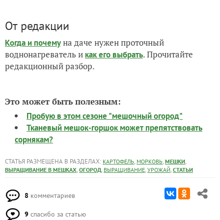
От редакции
на даче нужен проточный
Когда и почему
воднонагреватель и
. Прочитайте
как его выбрать
редакционный разбор.
Это может быть полезным:
Пробую в этом сезоне "мешочный огород"
Тканевый мешок-горшок может препятствовать
сорнякам?
СТАТЬЯ РАЗМЕЩЕНА В РАЗДЕЛАХ:
,
,
,
КАРТОФЕЛЬ
МОРКОВЬ
МЕШКИ
,
,
,
,
ВЫРАЩИВАНИЕ В МЕШКАХ
ОГОРОД
ВЫРАЩИВАНИЕ
УРОЖАЙ
СТАТЬИ
8
комментариев
9
спасибо за статью