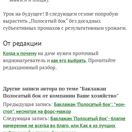
Урок на будущее! В следующем сезоне попробую
вырастить „Полосатый бок“ без досадных
субъективных промахов с результативным урожаем.
От редакции
на даче нужен проточный
Когда и почему
воднонагреватель и
. Прочитайте
как его выбрать
редакционный разбор.
Другие записи автора по теме "Баклажан
Полосатый бок от компании Ваше хозяйство"
Предыдущая запись:
Баклажан 'Полосатый бок': "нон-
стоп", несмотря на форс-мажор
Следующая запись:
Баклажан ‘Полосатый бок’ - благие
намерения не всегда во благо, или Как я из лучших