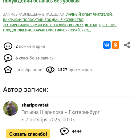
побуждений осталась без урожая
ЗАПИСЬ РАЗМЕЩЕНА В РАЗДЕЛАХ:
,
ЛИЧНЫЙ ОПЫТ ЧИТАТЕЛЕЙ
,
БАКЛАЖАН ПОЛОСАТЫЙ БОК (ВАШЕ ХОЗЯЙСТВО)
,
,
,
ТЕСТИРОВАНИЕ СЕМЯН ВАШЕ ХОЗЯЙСТВО-2023
III ЭТАП
ЦВЕТЕНИЕ
,
,
,
ПЛОДОНОШЕНИЕ
ХАРАКТЕРИСТИКИ
УРОЖАЙ
УХОД
2
комментария
6
спасибо за запись
в избранное
1527
просмотров
Автор записи:
sharipovatat
Татьяна Шарипова
Екатеринбург
7 октября 2023, 00:05
4444
Сказать спасибо!