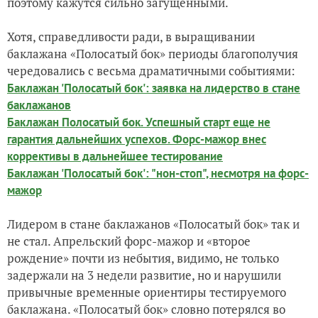
поэтому кажутся сильно загущенными.
Хотя, справедливости ради, в выращивании
баклажана «Полосатый бок» периоды благополучия
чередовались с весьма драматичными событиями:
Баклажан 'Полосатый бок': заявка на лидерство в стане
баклажанов
Баклажан Полосатый бок. Успешный старт еще не
гарантия дальнейших успехов. Форс-мажор внес
коррективы в дальнейшее тестирование
Баклажан 'Полосатый бок': "нон-стоп", несмотря на форс-
мажор
Лидером в стане баклажанов «Полосатый бок» так и
не стал. Апрельский форс-мажор и «второе
рождение» почти из небытия, видимо, не только
задержали на 3 недели развитие, но и нарушили
привычные временные ориентиры тестируемого
баклажана. «Полосатый бок» словно потерялся во