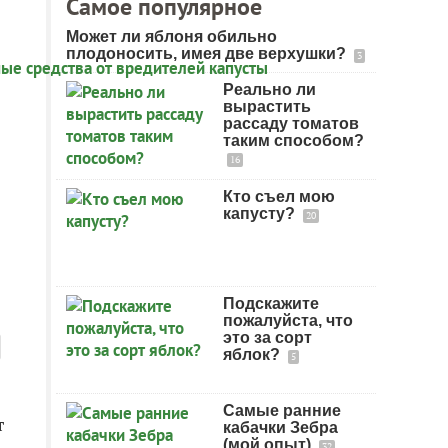
Самое популярное
Может ли яблоня обильно
плодоносить, имея две верхушки?
3
Реально ли
вырастить
рассаду томатов
таким способом?
16
Кто съел мою
капусту?
20
Подскажите
пожалуйста, что
это за сорт
яблок?
5
Самые ранние
т
кабачки Зебра
(мой опыт)
32