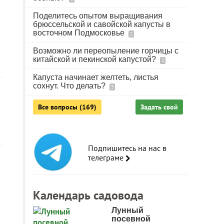
Поделитесь опытом выращивания
брюссельской и савойской капусты в
восточном Подмосковье
2
Возможно ли переопыление горчицы с
китайской и пекинской капустой?
2
Капуста начинает желтеть, листья
сохнут. Что делать?
3
Все вопросы (169)
Задать свой
Подпишитесь на нас в
телеграме
Календарь садовода
Лунный
посевной