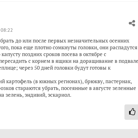
 08:22
 убрать до или после первых незначительных осенних
 того, пока еще плотно сомкнуты головки, они распадутся
 капусту поздних сроков посева в октябре с
пересадить с корнем в ящики на доращивание в подвал
еплице; через 50 дней головки будут готовы к
й картофель (в южных регионах), брюкву, пастернак,
озков стараются убрать, посеянные в августе зеленные
на зелень, эндивий, эскариол.