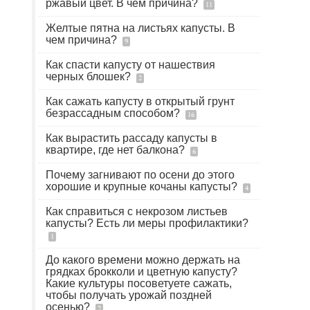
ржавый цвет. В чем причина?
11
Желтые пятна на листьях капусты. В
чем причина?
9
Как спасти капусту от нашествия
черных блошек?
2
Как сажать капусту в открытый грунт
безрассадным способом?
16
Как вырастить рассаду капусты в
квартире, где нет балкона?
6
Почему загнивают по осени до этого
хорошие и крупные кочаны капусты?
4
Как справиться с некрозом листьев
капусты? Есть ли меры профилактики?
1
До какого времени можно держать на
грядках брокколи и цветную капусту?
Какие культуры посоветуете сажать,
чтобы получать урожай поздней
осенью?
2