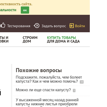
ективность сайта.
альности
ок
Тестирования
Задать вопрос
Войти
ТЫ И
СТРОИМ
КУПИТЬ ТОВАРЫ
ОВКИ
ДОМ
ДЛЯ ДОМА И САДА
Похожие вопросы
Подскажите, пожалуйста, чем болеет
капуста? Как и чем можно помочь?
10
й
Можно ли еще спасти капусту?
3
У высаженной месяц назад ранней
капусты нижние листья приобрели