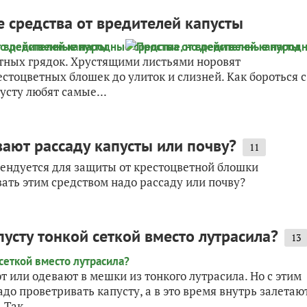
 средства от вредителей капусты
стных грядок. Хрустящими листьями норовят
естоцветных блошек до улиток и слизней. Как бороться с
усту любят самые...
ают рассаду капусты или почву?
11
мендуется для защиты от крестоцветной блошки
ать этим средством надо рассаду или почву?
усту тонкой сеткой вместо лутрасила?
13
 или одевают в мешки из тонкого лутрасила. Но с этим
адо проветривать капусту, а в это время внутрь залетаю
Так...