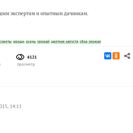
нашим экспертам и опытным дачникам.
советы
,
овощи
,
осень
,
урожай
,
цветная капуста
,
сбор урожая
6121
е
просмотр
015, 14:11