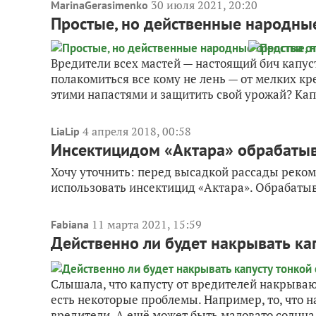
30 июля 2021, 20:20
MarinaGerasimenko
Простые, но действенные народные
Вредители всех мастей — настоящий бич капу
полакомиться все кому не лень — от мелких кр
этими напастями и защитить свой урожай? Кап
4 апреля 2018, 00:58
LiaLip
Инсектицидом «Актара» обрабатыв
Хочу уточнить: перед высадкой рассады реко
использовать инсектицид «Актара». Обрабатыв
11 марта 2021, 15:59
Fabiana
Действенно ли будет накрывать кап
Слышала, что капусту от вредителей накрывают
есть некоторые проблемы. Например, то, что н
вредители. А ещё может быть маловато солнца. 