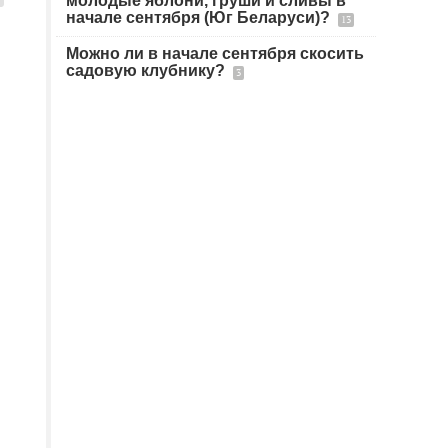
молодые яблони, груши и сливы в
начале сентября (Юг Беларуси)?
13
Можно ли в начале сентября скосить
садовую клубнику?
3