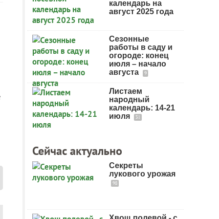
календарь на
август 2025 года
Сезонные
работы в саду и
огороде: конец
июля – начало
августа
9
Листаем
е
народный
календарь: 14-21
июля
31
Сейчас актуально
Секреты
лукового урожая
98
Хвощ полевой - с