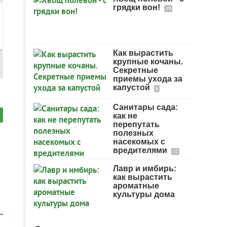
грядки вон!
19
Как вырастить
крупные кочаны.
Секретные
приемы ухода за
капустой
6
Санитары сада:
как не
перепутать
полезных
насекомых с
вредителями
12
Лавр и имбирь:
как вырастить
ароматные
культуры дома