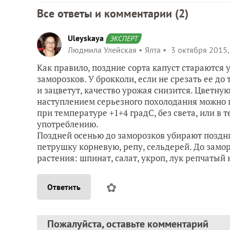
Все ответы и комментарии (
2
)
Uleyskaya
ЭКСПЕРТ
Людмила Улейская
Ялта
3 октября 2015,
Как правило, поздние сорта капуст стараются
заморозков. У брокколи, если не срезать ее до
и зацветут, качество урожая снизится. Цветную
наступлением серьезного похолодания можно 
при температуре +1+4 градС, без света, или в т
употреблению.
Поздней осенью до заморозков убирают поздни
петрушку корневую, репу, сельдерей. До замор
растения: шпинат, салат, укроп, лук репчатый 
✿
Ответить
Пожалуйста, оставьте комментарий