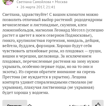
Светлана Самойлова
Москва
26 марта 2017, 21:41
Светлана, здравствуйте! С вашим климатом можно
позволить отличный выбор растений: рододендроны
вечнозеленые и листопадные, скумпия, клен
ложнозибольдов, магнолия Леонард Мессел (успешно
растет и цветет в моем северном Подмосковье),
гинкго, крупнолистная гортензия, миндаль, дейция,
вейгела, буддлея, форзиция. Хорошо будут себя
чувствовать штамбовые розы, из плодовых — груши,
вишни и черешни, шелковица. За исключением
плодовых, перечисленные растения на зиму нужно
укрывать, особенно первые годы, но на то они и
экзоты). Из сирени обратите внимание на сирень
Престона (не нуждается в укрытии). Лещина
конторта удивит спиралевидными стволами (не
укрывная), плакучая лиственница (не укрывная)
будет хороша у водоема.
Ответить