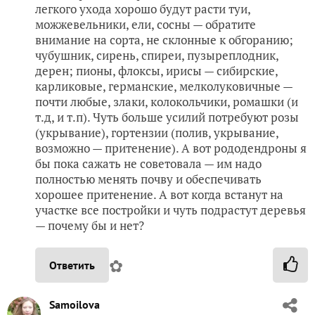
легкого ухода хорошо будут расти туи,
можжевельники, ели, сосны — обратите
внимание на сорта, не склонные к обгоранию;
чубушник, сирень, спиреи, пузыреплодник,
дерен; пионы, флоксы, ирисы — сибирские,
карликовые, германские, мелколуковичные —
почти любые, злаки, колокольчики, ромашки (и
т.д, и т.п). Чуть больше усилий потребуют розы
(укрывание), гортензии (полив, укрывание,
возможно — притенение). А вот рододендроны я
бы пока сажать не советовала — им надо
полностью менять почву и обеспечивать
хорошее притенение. А вот когда встанут на
участке все постройки и чуть подрастут деревья
— почему бы и нет?
✿
Ответить
Samoilova