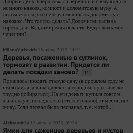
Добрый день. Вчера сажала черешни и в яму кидала
немного навоза, компост и доломитовую муку. А
потом узнала, что нельзя смешивать доломитку с
навозом. Что теперь делать? Доломитки сыпала
горсть-две. Владимирская область. Будут жить мои
черешни?
MilenaYurkevich
25 июля 2022, 11:21
Деревья, посаженные в суглинок,
тормозят в развитии. Придется ли
делать посадки заново?
11
Пришлось продать старую дачу (в прошлом году не
стало мужа, а дача далеко за городом, практически
трудно добираться). На эти деньги купила совсем
маленькую, но недалеко (относительно) от места, где
живу. Если первая была песчаная, т. е. к этой...
Aleksandr14
17 августа 2022, 09:34
Ямки для саженцев деревьев и кустов