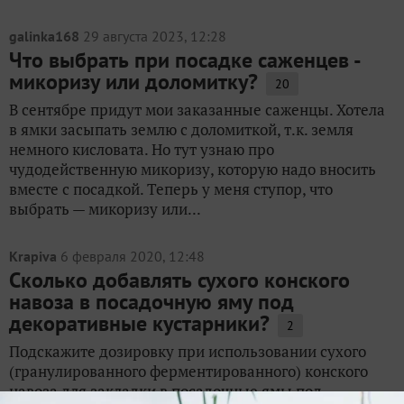
galinka168
29 августа 2023, 12:28
Что выбрать при посадке саженцев -
микоризу или доломитку?
20
В сентябре придут мои заказанные саженцы. Хотела
в ямки засыпать землю с доломиткой, т.к. земля
немного кисловата. Но тут узнаю про
чудодейственную микоризу, которую надо вносить
вместе с посадкой. Теперь у меня ступор, что
выбрать — микоризу или...
Krapiva
6 февраля 2020, 12:48
Сколько добавлять сухого конского
навоза в посадочную яму под
декоративные кустарники?
2
Подскажите дозировку при использовании сухого
(гранулированного ферментированного) конского
навоза для закладки в посадочные ямы под