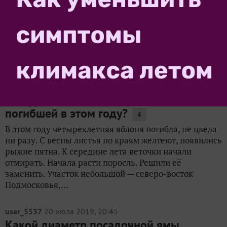
этапе своего развития. Саженец, который
переселяется в ваш сад; дерево в полном расцвете
сил или старичок, доставшийся вам в наследство, —
всем им требуется грамотное удабривание. И главное
в этом...
user_5680
3 сентября 2024, 15:20
Как правильно обработать почву перед
посадкой новой яблони на месте
погибшей в этом году?
4
В этом году четырехлетняя яблоня погибла, не цвела
ни разу. С весны листья по краям желтеют, появились
рыжие пятна. К середине лета веточки начали
отмирать. Начала расти поросль. Решили её
заменить. Участок небольшой — северо-восток
Подмосковья,...
user_5537
20 июля 2019, 20:45
Какой диаметр посадочной ямы