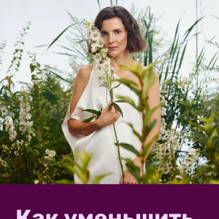
декоративные кустарники (барбарис, дерен, туя,
бирючина). Спасибо!
Eugenia90
17 апреля 2020, 16:01
Как сажать плодовые деревья и
кустарники на глинистой почве?
11
Добрый день! Мы с мужем купили дачный участок в
Ленинградской области в Кировском районе,
недалеко от Синявино. Участок был не
разработанный, полностью заросший деревьями и
кустарниками. Часть земли перекопали
экскаватором. Земля, на мой...
LamaTorf
15 апреля 2019, 13:22
Как сажать и чем подкармливать
плодовые деревья
2
Плодовое дерево нуждается в подкормках на каждом