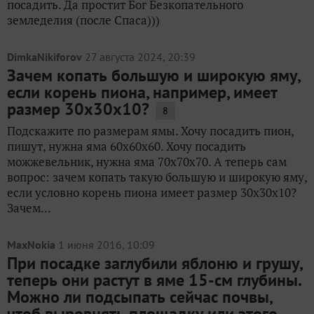
посадить. Да простит Бог Безкопательного
земледелия (после Спаса)))
DimkaNikiforov
27 августа 2024, 20:39
Зачем копать большую и широкую яму,
если корень пиона, например, имеет
размер 30х30х10?
8
Подскажите по размерам ямы. Хочу посадить пион,
пишут, нужна яма 60х60х60. Хочу посадить
можжевельник, нужна яма 70х70х70. А теперь сам
вопрос: зачем копать такую большую и широкую яму,
если условно корень пиона имеет размер 30х30х10?
Зачем...
MaxNokia
1 июня 2016, 10:09
При посадке заглубили яблоню и грушу,
теперь они растут в яме 15-см глубины.
Можно ли подсыпать сейчас почвы,
чтоб выровнять площадку или этого