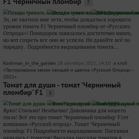
F1 Черничный пломбир
7
Эх, не хватило мне лета, чтобы дождаться хорошего
урожая томата F1 Черничный пломбир от «Русского
Огорода»! Помидорок завязалось достаточно много,
но вот созреть все они не успели. Но давайте всё по
порядку. Подробности выращивания томата...
Koshman_in_the_garden
28 сентября 2021, 14:10
в клуб
«
Тестирование семян овощей и цветов «Русский Огород» -
2021
»
Томат для души - томат 'Черничный
пломбир' F1
3
Ярко! Стильно! Необычно! Диковинка для нашего
глаза! Всё это про томат 'Черничный пломбир' F1от
компании «Русский огород». Томат 'Черничный
пломбир' F1 Подробности выращивания: Посевная
началась с томатов! Высадка рассады томатов в...