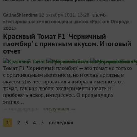
GalinaShlendina
12 октября 2021, 13:28
в клуб
«
Тестирование семян овощей и цветов «Русский Огород» -
2021
»
Красивый Томат F1 'Черничный
пломбир' с приятным вкусом. Итоговый
отчет
Томат F1 'Черничный пломбир' — это томат не только
с оригинальным названием, но и очень приятным
вкусом. Для тестирования я выбрала именно этот
томат, так как люблю экспериментировать и
пробовать новое, интересное. О предыдущих
этапах...
следующая →
← предыдущая
2
3
4
5
последняя
1