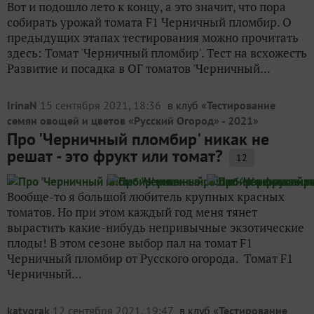
Вот и подошло лето к концу, а это значит, что пора
собирать урожай томата F1 Черничный пломбир. О
предыдущих этапах тестирования можно прочитать
здесь: Томат 'Черничный пломбир'. Тест на всхожесть
Развитие и посадка в ОГ томатов 'Черничный...
IrinaN
15 сентября 2021, 18:36
в клуб «
Тестирование
семян овощей и цветов «Русский Огород» - 2021
»
Про 'Черничный пломбир' никак не
решат - это фрукт или томат?
12
Вообще-то я большой любитель крупных красных
томатов. Но при этом каждый год меня тянет
вырастить какие-нибудь непривычные экзотические
плоды! В этом сезоне выбор пал на томат F1
Черничный пломбир от Русского огорода. Томат F1
Черничный...
katygrak
12 сентября 2021, 19:47
в клуб «
Тестирование