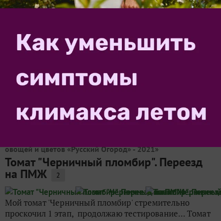
KatyaK
16 июля 2021, 00:31
в клуб «
Тестирование семян
овощей и цветов «Русский Огород» - 2021
»
Томат 'Черничный пломбир' сажаю на
рассаду
Томат Черничный пломбир единственный в моем
тестировании от компании Русский огород. Выбран
мной за экзотический внешний вид. Черничный
пломбир 28 мая все приготовила для замачивания
семян. 27 марта Всего в пакетике было 11 семян,...
katygrak
24 июля 2021, 13:59
в клуб «
Тестирование семян
овощей и цветов «Русский Огород» - 2021
»
Томат "Черничный пломбир". Переезд
на ПМЖ
2
Мой томат 'Черничный пломбир' стремительно
проскочил 1 этап, продолжаю тестирование... Томат