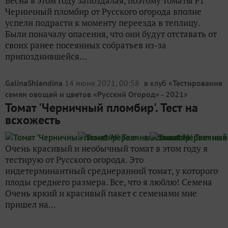
Весна в этом году запоздалая, поэтому томаты F1
Черничный пломбир от Русского огорода вполне
успели подрасти к моменту переезда в теплицу.
Были поначалу опасения, что они будут отставать от
своих ранее посеянных собратьев из-за
припозднившейся...
GalinaShlendina
14 июня 2021, 00:58
в клуб «
Тестирование
семян овощей и цветов «Русский Огород» - 2021
»
Томат 'Черничный пломбир'. Тест на
всхожесть
Очень красивый и необычный томат в этом году я
тестирую от Русского огорода. Это
индетерминантный среднеранний томат, у которого
плоды среднего размера. Все, что я люблю! Семена
Очень яркий и красивый пакет с семенами мне
пришел на...