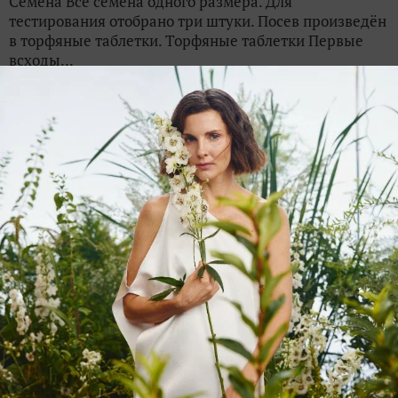
Семена Все семена одного размера. Для
тестирования отобрано три штуки. Посев произведён
в торфяные таблетки. Торфяные таблетки Первые
всходы...
naumova-vika
9 сентября 2021, 15:34
в клуб
«
Тестирование семян овощей и цветов «Русский Огород» -
2021
»
'Черничный пломбир'. Фаворит
сезона-2021 - томат со сливочным
вкусом
5
Подошло к концу лето, с ним заканчивается и
тестирование томата Черничный пломбир от ГК
Русский Огород. Предыдущие этапы освещались
здесь: Томат F1 Черничный пломбир - фаворит
сезона 2021. Рассада Томат f1 'Черничный пломбир' -
фаворит...