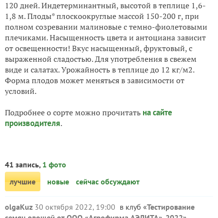
120 дней. Индетерминантный, высотой в теплице 1,6-
1,8 м. Плоды* плоскоокруглые массой 150-200 г, при
полном созревании малиновые с темно-фиолетовыми
плечиками. Насыщенность цвета и антоциана зависит
от освещенности! Вкус насыщенный, фруктовый, с
выраженной сладостью. Для употребления в свежем
виде и салатах. Урожайность в теплице до 12 кг/м2.
Форма плодов может меняться в зависимости от
условий.
Подробнее о сорте можно прочитать
на сайте
производителя
.
41 запись,
1 фото
лучшие
новые
сейчас обсуждают
olgaKuz
30 октября 2022, 19:00
в клуб «
Тестирование
семян овощей от ООО «Агрофирма АЭЛИТА»-2022
»