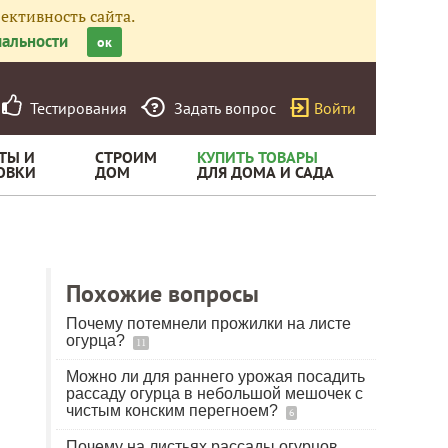
ективность сайта.
альности
ок
Тестирования
Задать вопрос
Войти
ТЫ И
СТРОИМ
КУПИТЬ ТОВАРЫ
ОВКИ
ДОМ
ДЛЯ ДОМА И САДА
Похожие вопросы
Почему потемнели прожилки на листе
огурца?
11
Можно ли для раннего урожая посадить
рассаду огурца в небольшой мешочек с
чистым конским перегноем?
6
Почему на листьях рассады огурцов