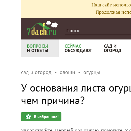
Наш сайт использ
Продолжая испо
ВОПРОСЫ
СЕЙЧАС
САД И
И ОТВЕТЫ
ОБСУЖДАЮТ
ОГОРОД
сад и огород
овощи
огурцы
У основания листа огурц
чем причина?
В избранное!
Здравствуйте. Первый раз сажаю, помогите. У 