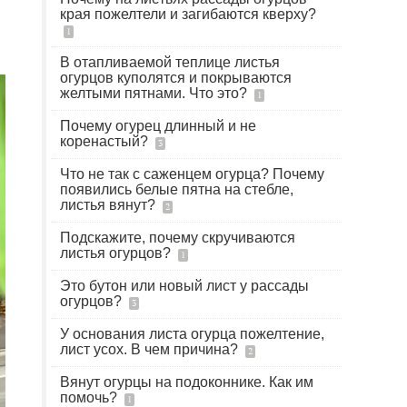
края пожелтели и загибаются кверху?
1
В отапливаемой теплице листья
огурцов куполятся и покрываются
желтыми пятнами. Что это?
1
Почему огурец длинный и не
коренастый?
3
Что не так с саженцем огурца? Почему
появились белые пятна на стебле,
листья вянут?
2
Подскажите, почему скручиваются
листья огурцов?
1
Это бутон или новый лист у рассады
огурцов?
3
У основания листа огурца пожелтение,
лист усох. В чем причина?
2
Вянут огурцы на подоконнике. Как им
помочь?
1