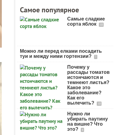
Самое популярное
Самые сладкие
сорта яблок
18
Можно ли перед елками посадить
туи и между ними гортензии?
7
Почему у
рассады томатов
истончаются и
темнеют листья?
Какое это
заболевание?
Как его
вылечить?
10
Нужно ли
убирать паутину
на вишне? Что
это?
4