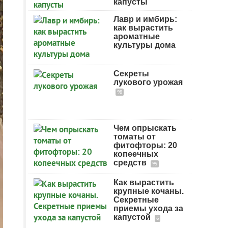
капусты
Лавр и имбирь:
как вырастить
ароматные
культуры дома
Секреты
лукового урожая
98
Чем опрыскать
томаты от
фитофторы: 20
копеечных
средств
95
Как вырастить
крупные кочаны.
Секретные
приемы ухода за
капустой
6