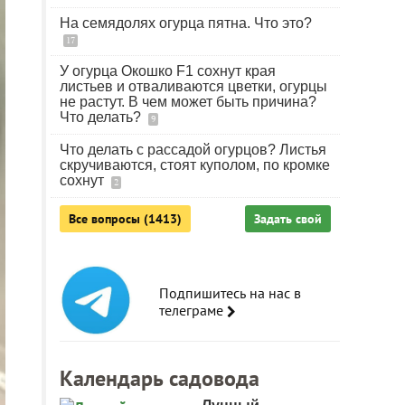
На семядолях огурца пятна. Что это?
17
У огурца Окошко F1 сохнут края
листьев и отваливаются цветки, огурцы
не растут. В чем может быть причина?
Что делать?
9
Что делать с рассадой огурцов? Листья
скручиваются, стоят куполом, по кромке
сохнут
2
Все вопросы (1413)
Задать свой
Подпишитесь на нас в
телеграме
Календарь садовода