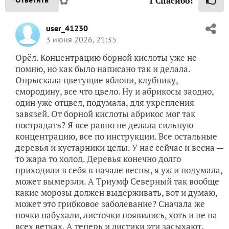
✿
1
Спасибо!
user_41230
3 июня 2026, 21:35
Орёл. Концентрацию борной кислоты уже не
помню, но как было написано так и делала.
Опрыскала цветущие яблони, клубнику,
смородину, все что цвело. Ну и абрикосы заодно,
один уже отцвел, подумала, для укрепления
завязей. От борной кислоты абрикос мог так
пострадать? Я все равно не делала сильную
концентрацию, все по инструкции. Все остальные
деревья и кустарники целы. У нас сейчас и весна —
то жара то холод. Деревья конечно долго
приходили в себя в начале весны, я уж и подумала,
может вымерзли. А Триумф Северный так вообще
какие морозы должен выдерживать, вот и думаю,
может это грибковое заболевание? Сначала же
почки набухали, листочки появились, хоть и не на
всех ветках. А теперь и листики эти засыхают.