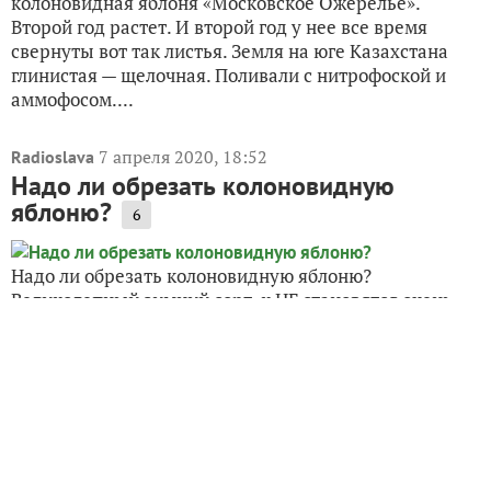
колоновидная яблоня «Московское Ожерелье».
Второй год растет. И второй год у нее все время
свернуты вот так листья. Земля на юге Казахстана
глинистая — щелочная. Поливали с нитрофоской и
аммофосом....
7 апреля 2020, 18:52
Radioslava
Надо ли обрезать колоновидную
яблоню?
6
Надо ли обрезать колоновидную яблоню?
Великолепный зимний сорт, к НГ становятся очень
вкусными, 2 ведра с дерева в прошлом году.
1 июля 2016, 10:03
buh2
Колоновидная яблоня ни разу за 6 лет
не цвела и не плодоносила. Что можно
сделать?
1