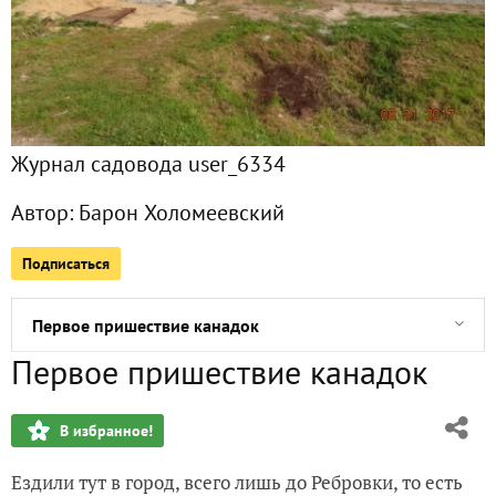
Почему я купил (ещё одну) книгу
Много осенних снимков. Теперь октябрь
Журнал садовода user_6334
Опупея колодезная
Автор:
Барон Холомеевский
Много осенних снимков. Сперва сентябрь
Подписаться
Три брата
Первое пришествие канадок
Первое пришествие канадок
Халява, сэр!
В избранное!
Совсем не земледельческий пост
Ездили тут в город, всего лишь до Ребровки, то есть
Первый цветок