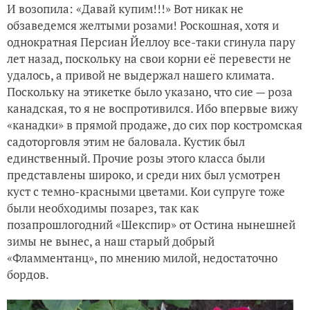
И возопила: «Давай купим!!!» Вот никак не
обзаведемся желтыми розами! Роскошная, хотя и
однократная Персиан Йеллоу все-таки сгинула пару
лет назад, поскольку на свои корни её перевести не
удалось, а привой не выдержал нашего климата.
Поскольку на этикетке было указано, что сие — роза
канадская, то я не воспротивился. Ибо впервые вижу
«канадки» в прямой продаже, до сих пор костромская
садоторговля этим не баловала. Кустик был
единственный. Прочие розы этого класса были
представлены широко, и среди них был усмотрен
куст с темно-красными цветами. Кои супруге тоже
были необходимы позарез, так как
позапрошлогодний «Шекспир» от Остина нынешней
зимы не вынес, а наш старый добрый
«Фламментанц», по мнению милой, недостаточно
бордов.