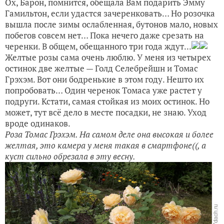
Ох, Барон, помнится, обещала Вам подарить Эмму
Гамильтон, если удастся зачеренковать… Но розочка
вышла после зимы ослабленная, бутонов мало, новых
побегов совсем нет… Пока нечего даже срезать на
черенки. В общем, обещанного три года ждут...
Желтые розы сама очень люблю. У меня из четырех
остинок две желтые — Голд Селебрейшн и Томас
Грэхэм. Вот они бодренькие в этом году. Нешто их
попробовать… Один черенок Томаса уже растет у
подруги. Кстати, самая стойкая из моих остинок. Но
может, тут всё дело в месте посадки, не знаю. Уход
вроде одинаков.
Роза Томас Грэхэм. На самом деле она высокая и более
желтая, это камера у меня такая в смартфоне((, а
куст сильно обрезала в эту весну.