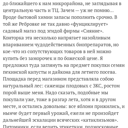
до ближайшего к нам микрорайона, не заглядывая в
центральную часть и ТЦ. Зачем — уж не помню…
Развлекушечка, однако :((
Вроде бытовой химии запасы пополнить срочно. В
той же Ребровке не так давно «фунциклирует»
Деревенское бытие - записки живореза. 21+
садовый магаз под эгидой фирмы «Сияние».
Конторка эта несколько напрягает назойливым
впариванием чудодейственных биопрепаратов, но
кое-что из сопутствующих товаров в ней можно
купить без заморочек и по божеской цене. Я
предложил туда заглянуть на предмет покупки семян
пекинской капусты и дайкона для летнего посева.
Площадка перед магазином представляла собою
натуральный лес: саженцы плодовых с ЗКС, ростом
порой выше меня. Надо сказать, подобные мы
покупали уже, тоже в разгар лета, хотя и в другом
месте, и остались довольны: все яблони прижились, и
нынче будет первый урожай, ежели не произойдет
дальнейшей эскалации всяческих «катаклизьмов».
Питомники, если верить этикеткам, подмосковные.