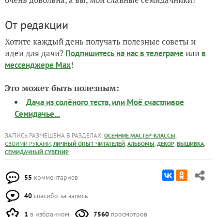
От редакции
Хотите каждый день получать полезные советы и
идеи для дачи?
или
Подпишитесь на нас
в телеграме
в
!
мессенджере Max
Это может быть полезным:
Дача из солёного теста, или Моё счастливое
Семидачье...
ЗАПИСЬ РАЗМЕЩЕНА В РАЗДЕЛАХ:
,
ОСЕННИЕ МАСТЕР-КЛАССЫ
,
,
,
,
,
СВОИМИ РУКАМИ
ЛИЧНЫЙ ОПЫТ ЧИТАТЕЛЕЙ
АЛЬБОМЫ
ДЕКОР
ВЫШИВКА
СЕМИДАЧНЫЙ СУВЕНИР
55
комментариев
40
спасибо за запись
1
в избранном
7560
просмотров