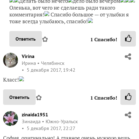
Делать было нечего
дело было вечером
Оленька, вот чего не сделаешь ради такого
комментария!
Спасибо большое — от улыбки я
тоже всегда улыбаюсь, спасибо!
✿
Ответить
1
Спасибо!
Virina
Ирина
Челябинск
5 декабря 2017, 19:42
Класс!
✿
Ответить
1
Спасибо!
zinaida1951
Зинаида
Южно-Уральск
5 декабря 2017, 22:27
София, оригинально! А главное очень нужную вещь