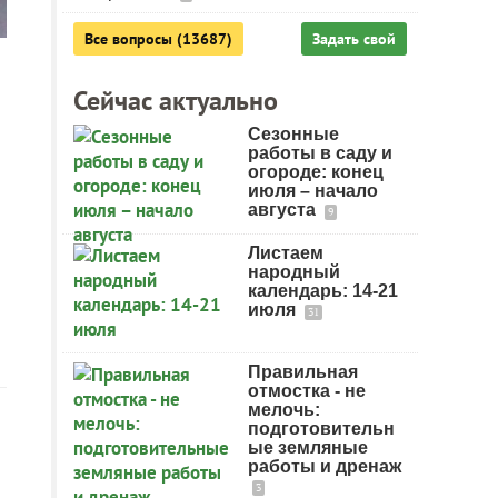
Все вопросы (13687)
Задать свой
Сейчас актуально
Сезонные
работы в саду и
огороде: конец
июля – начало
августа
9
Листаем
народный
календарь: 14-21
июля
31
Правильная
отмостка - не
мелочь:
подготовительн
ые земляные
работы и дренаж
3