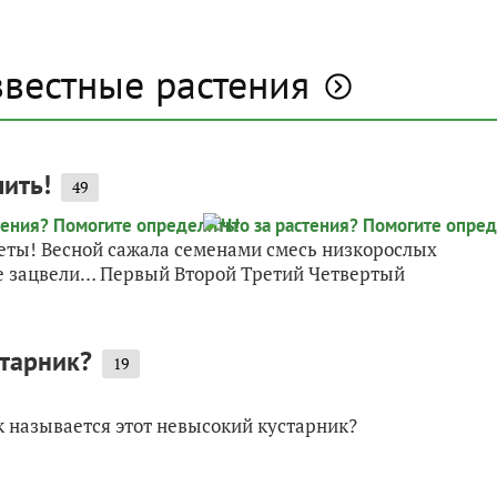
звестные растения
лить!
49
еты! Весной сажала семенами смесь низкорослых
не зацвели… Первый Второй Третий Четвертый
старник?
19
к называется этот невысокий кустарник?