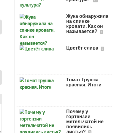
11
Жука обнаружила
на спинке
кровати. Как он
называется?
4
Цветёт слива
1
Томат Грушка
красная. Итоги
Почему у
гортензии
метельчатой не
появились
листья?
9