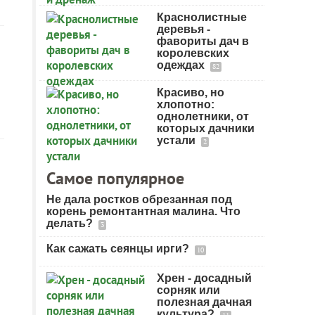
Краснолистные
деревья -
фавориты дач в
королевских
одеждах
82
Красиво, но
хлопотно:
однолетники, от
которых дачники
устали
2
Самое популярное
Не дала ростков обрезанная под
корень ремонтантная малина. Что
делать?
3
Как сажать сеянцы ирги?
10
Хрен - досадный
сорняк или
полезная дачная
культура?