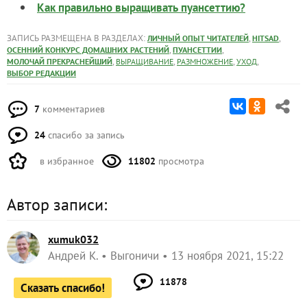
Как правильно выращивать пуансеттию?
ЗАПИСЬ РАЗМЕЩЕНА В РАЗДЕЛАХ:
,
,
ЛИЧНЫЙ ОПЫТ ЧИТАТЕЛЕЙ
HITSAD
,
,
ОСЕННИЙ КОНКУРС ДОМАШНИХ РАСТЕНИЙ
ПУАНСЕТТИИ
,
,
,
,
МОЛОЧАЙ ПРЕКРАСНЕЙШИЙ
ВЫРАЩИВАНИЕ
РАЗМНОЖЕНИЕ
УХОД
ВЫБОР РЕДАКЦИИ
7
комментариев
24
спасибо за запись
в избранное
11802
просмотра
Автор записи:
xumuk032
Андрей К.
Выгоничи
13 ноября 2021, 15:22
11878
Сказать спасибо!