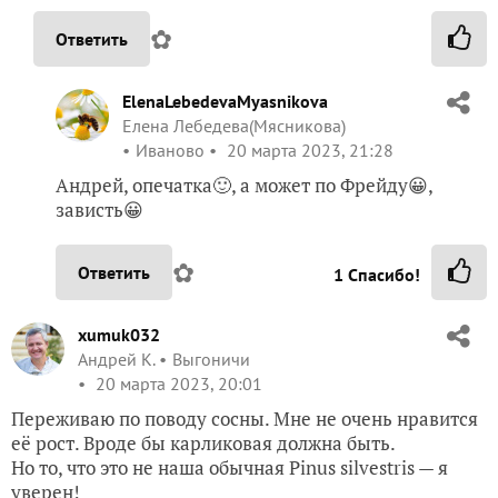
✿
Ответить
ElenaLebedevaMyasnikova
Елена Лебедева(Мясникова)
Иваново
20 марта 2023, 21:28
Андрей, опечатка🙂, а может по Фрейду😀,
зависть😀
✿
Ответить
1
Спасибо!
xumuk032
Андрей К.
Выгоничи
20 марта 2023, 20:01
Переживаю по поводу сосны. Мне не очень нравится
её рост. Вроде бы карликовая должна быть.
Но то, что это не наша обычная Pinus silvestris — я
уверен!