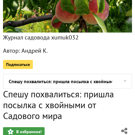
Просто красивые цветы с нашей клумбы
Грибная грядка во дворе
Журнал садовода xumuk032
У нас пополнение в доме
Автор:
Андрей К.
Первые заготовки. Березовый сок
Подписаться
Туйки мои из семян подрастают
Спешу похвалиться: пришла посылка с хвойными от Садо
Спешу похвалиться: пришла
Удивительное дело - получил два каталога от незнакомы
посылка с хвойными от
Не все садовые вары одинаково полезны!
Садового мира
Коротание новогодних праздников: деревянные пазлы
В избранное!