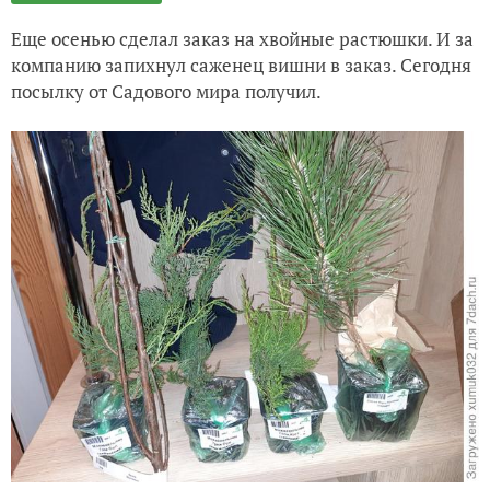
За окном снег, а на подоконнике бабочки порхают!
Еще осенью сделал заказ на хвойные растюшки. И за
компанию запихнул саженец вишни в заказ. Сегодня
Сказ о том, как я тую проращивал из семян
посылку от Садового мира получил.