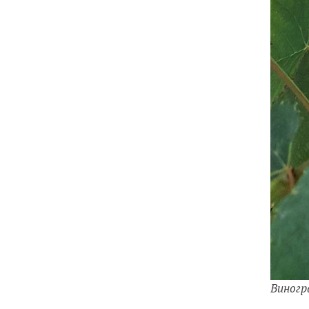
Виногр