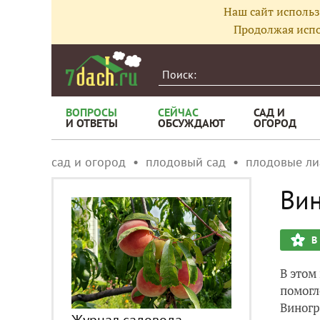
Наш сайт использ
Продолжая испо
ВОПРОСЫ
СЕЙЧАС
САД И
И ОТВЕТЫ
ОБСУЖДАЮТ
ОГОРОД
сад и огород
плодовый сад
плодовые л
Вин
В
В этом
помогл
Виногр
Журнал садовода