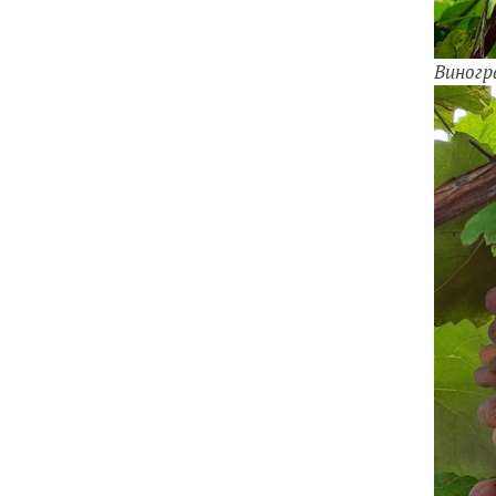
Виногр