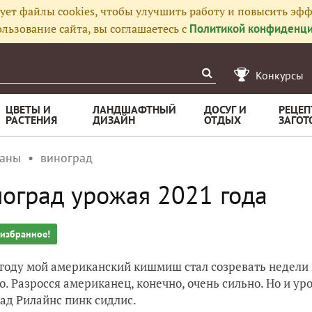
ует файлы cookies, чтобы улучшить работу и повысить эфф
льзование сайта, вы соглашаетесь с
Политикой конфиденци
Конкурсы
ЦВЕТЫ И
ЛАНДШАФТНЫЙ
ДОСУГ И
РЕЦЕП
РАСТЕНИЯ
ДИЗАЙН
ОТДЫХ
ЗАГОТ
ианы
виноград
оград урожая 2021 года
 избранное!
 году мой американский кишмиш стал созревать недели 
о. Разросся американец, конечно, очень сильно. Но и ур
ад Рилайнс пинк сидлис.