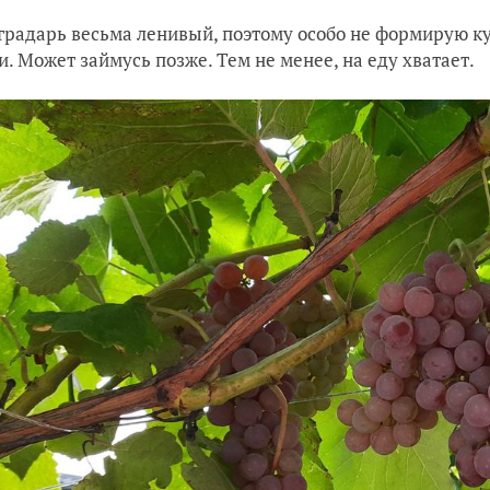
градарь весьма ленивый, поэтому особо не формирую кус
и. Может займусь позже. Тем не менее, на еду хватает.