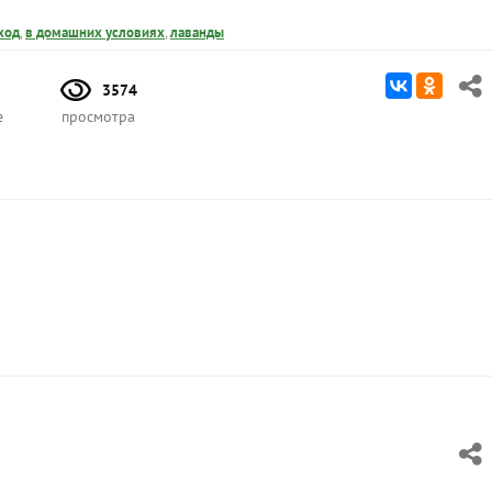
ход
,
в домашних условиях
,
лаванды
3574
е
просмотра