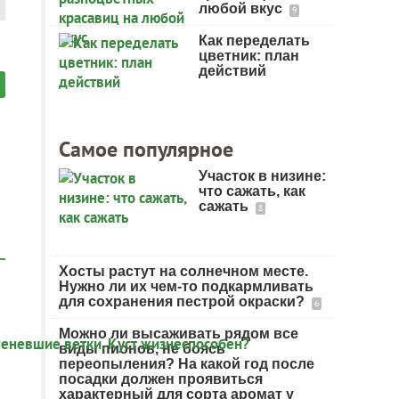
любой вкус
9
Как переделать
цветник: план
действий
Самое популярное
Участок в низине:
что сажать, как
сажать
8
Хосты растут на солнечном месте.
Нужно ли их чем-то подкармливать
для сохранения пестрой окраски?
6
Можно ли высаживать рядом все
виды пионов, не боясь
переопыления? На какой год после
посадки должен проявиться
характерный для сорта аромат у