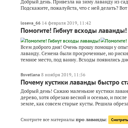
Добрый день. Привезла на зиму лаванду из сада
Подскажите, пожалуйста, что с ней делать? Вот
14 февраля 2019, 11:42
loseva_66
Помогите! Гибнут всходы лаванды!
Всем доброго дня! Очень прошу помощи у опыт
лаванду. Семена были просроченные, но рискну
темное место, под ванну. Всходы появились дне
8 ноября 2019, 11:56
Bsvetlana
Почему кустики лаванды быстро с
Добрый день! Сажаю маленькие кустики лаванды
дерево, хотя обрезаю весной и осенью, и после
земле, как совсем старые кусты. Решила обреза
Смотрите все материалы
про лаванды
:
Смотреть