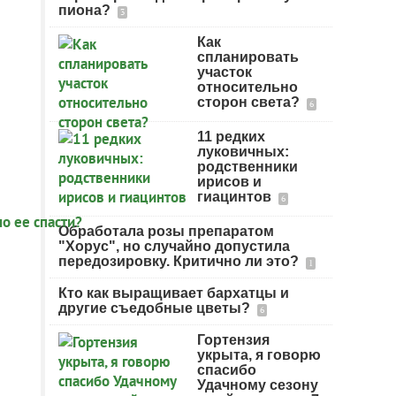
пиона?
3
Как
спланировать
участок
относительно
сторон света?
6
11 редких
луковичных:
родственники
ирисов и
гиацинтов
6
Обработала розы препаратом
"Хорус", но случайно допустила
передозировку. Критично ли это?
1
Кто как выращивает бархатцы и
другие съедобные цветы?
6
Гортензия
укрыта, я говорю
спасибо
Удачному сезону