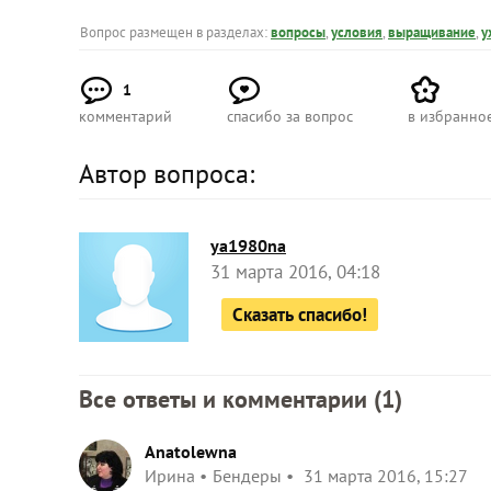
Вопрос размещен в разделах:
вопросы
,
условия
,
выращивание
,
у
1
комментарий
спасибо за вопрос
в избранно
Автор вопроса:
ya1980na
31 марта 2016, 04:18
Сказать спасибо!
Все ответы и комментарии (
1
)
Anatolewna
Ирина
Бендеры
31 марта 2016, 15:27