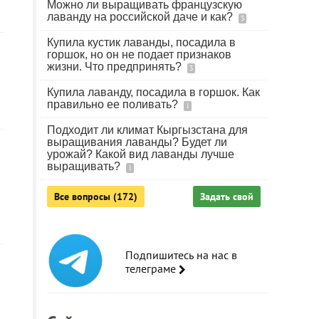
Можно ли выращивать французскую
лаванду на российской даче и как?
3
Купила кустик лаванды, посадила в
горшок, но он не подает признаков
жизни. Что предпринять?
3
Купила лаванду, посадила в горшок. Как
правильно ее поливать?
1
Подходит ли климат Кыргызстана для
выращивания лаванды? Будет ли
урожай? Какой вид лаванды лучше
выращивать?
1
Все вопросы (172)
Задать свой
Подпишитесь на нас в
телеграме