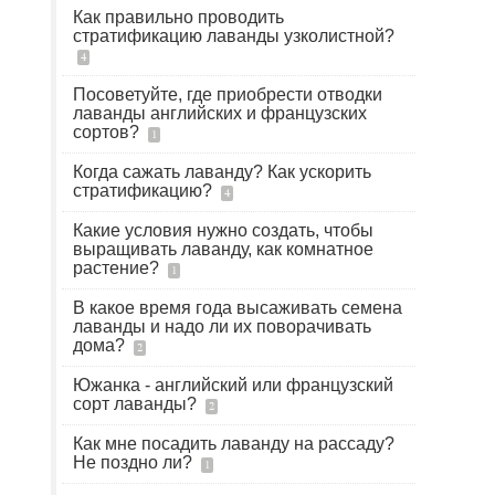
Как правильно проводить
стратификацию лаванды узколистной?
4
Посоветуйте, где приобрести отводки
лаванды английских и французских
сортов?
1
Когда сажать лаванду? Как ускорить
стратификацию?
4
Какие условия нужно создать, чтобы
выращивать лаванду, как комнатное
растение?
1
В какое время года высаживать семена
лаванды и надо ли их поворачивать
дома?
2
Южанка - английский или французский
сорт лаванды?
2
Как мне посадить лаванду на рассаду?
Не поздно ли?
1