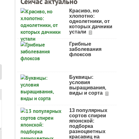
Сейчас актуально
Красиво, но
хлопотно:
однолетники, от
которых дачники
устали
2
Грибные
заболевания
флоксов
Буквицы:
условия
выращивания,
виды и сорта
7
13 популярных
сортов спиреи
японской:
подборка
разноцветных
красавиц на