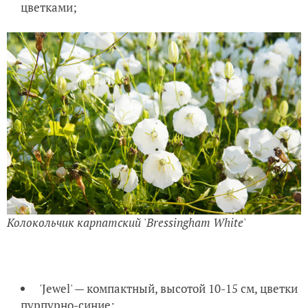
цветками;
Колокольчик карпатский
'
Bressingham White
'
'Jewel' — компактный, высотой 10-15 см, цветки
пурпурно-синие;