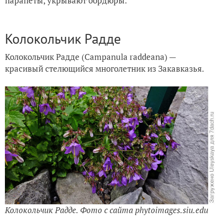
парапеты, укрывают бордюры.
Колокольчик Радде
Колокольчик Радде (Campanula raddeana) —
красивый стелющийся многолетник из Закавказья.
Колокольчик Радде. Фото с сайта phytoimages.siu.edu