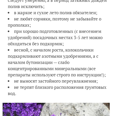
следует умеренно, а в период затяжных дождей
полив исключить;
в жаркое и сухое лето полив обязателен;
не любят сорняки, поэтому не забывайте о
прополках;
при хорошо подготовленных (с внесением
удобрений) посадочных местах 3-5 лет можно
обходиться без подкормок;
весной, с началом роста, колокольчики
подкармливают азотными удобрениями, а с
началом бутонизации — слабо
концентрированными минеральными (все
препараты используют строго по инструкции!);
не выносят застойного переувлажнения;
не терпят близкого расположения грунтовых
вод.