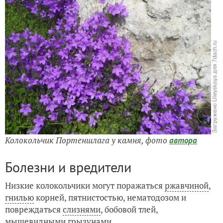
Колокольчик Портеншлага у камня,
фото
автора
Болезни и вредители
Низкие колокольчики могут поражаться
ржавчиной
,
гнилью
корней, пятнистостью, нематодозом и
повреждаться
слизнями
, бобовой тлей,
мышевидными грызунами.