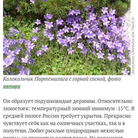
Колокольчик Портеншлага с горной сосной,
фото
автора
Он образует подушковидые дернины. Относительно
зимостоек: температурный зимний минимум -15°С. В
средней полосе России требует укрытия. Прекрасно
чувствует себя как на солнечных участках, так и в
полутени. Любит рыхлые плодородные некислые
почвы; на глинистых растет плохо. Не переносит