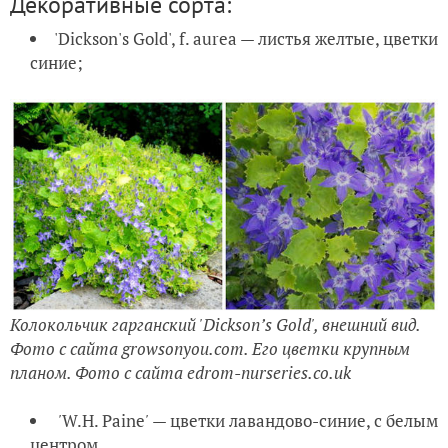
Декоративные сорта:
'Dickson's Gold', f. aurea — листья желтые, цветки
синие;
Колокольчик гарганский 'Dickson’s Gold', внешний вид.
Фото с сайта growsonyou.com. Его цветки крупным
планом. Фото с сайта edrom-nurseries.co.uk
'
W.H. Paine
'
— цветки лавандово-синие, с белым
центром.