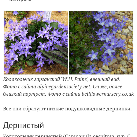
Колокольчик гарганский 'W.H. Paine', внешний вид.
Фото с сайта alpinegardensociety.net. Он же, более
близкий портрет. Фото с сайта bellflowernursery.co.uk
Все они образуют низкие подушковидные дернинки.
Дернистый
Колокольчик дернистый (Campanula cespitosa, syn. C.