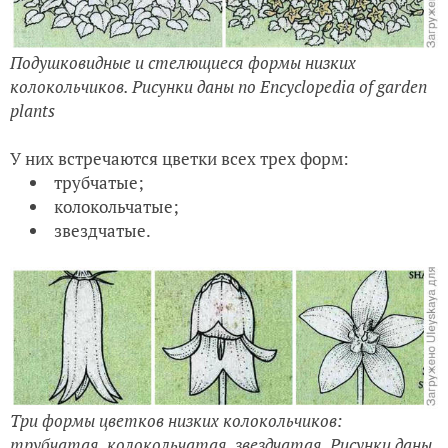
Подушковидные и стелющиеся формы низких
колокольчиков. Рисунки даны по Encyclopedia of garden
plants
У них встречаются цветки всех трех форм:
трубчатые;
колокольчатые;
звездчатые.
Три формы цветков низких колокольчиков:
трубчатая, колокольчатая, звездчатая. Рисунки даны