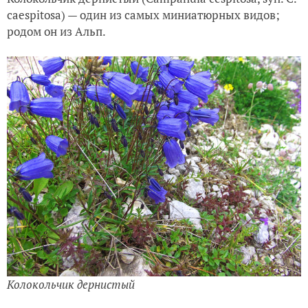
caespitosa) — один из самых миниатюрных видов;
родом он из Альп.
Колокольчик дернистый