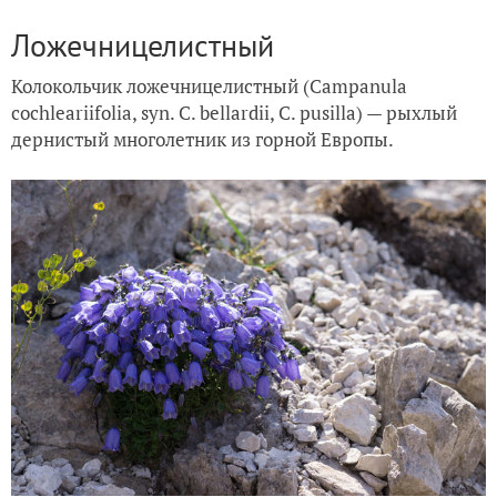
Ложечницелистный
Колокольчик ложечницелистный (Campanula
cochleariifolia, syn. C. bellardii, C. pusilla) — рыхлый
дернистый многолетник из горной Европы.