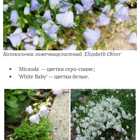
Колокольчик ложечницелистный
'
Elizabeth Oliver
'
'Miranda' — цветки серо-синие;
'White Baby’ — цветки белые.