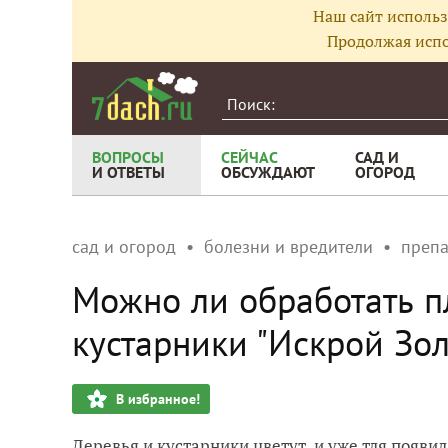
Наш сайт использ
Продолжая испо
ВОПРОСЫ
СЕЙЧАС
САД И
И ОТВЕТЫ
ОБСУЖДАЮТ
ОГОРОД
сад и огород
болезни и вредители
преп
Можно ли обработать п
кустарники "Искрой Зол
В избранное!
Деревья и кустарники цветут, и уже тля появил