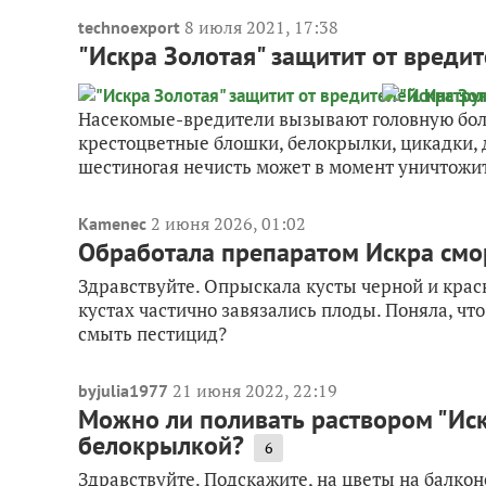
8 июля 2021, 17:38
technoexport
"Искра Золотая" защитит от вреди
Насекомые-вредители вызывают головную боль 
крестоцветные блошки, белокрылки, цикадки, 
шестиногая нечисть может в момент уничтожит
2 июня 2026, 01:02
Kamenec
Обработала препаратом Искра смор
Здравствуйте. Опрыскала кусты черной и крас
кустах частично завязались плоды. Поняла, чт
смыть пестицид?
21 июня 2022, 22:19
byjulia1977
Можно ли поливать раствором "Иск
белокрылкой?
6
Здравствуйте. Подскажите, на цветы на балкон