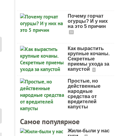
Почему горчат
огурцы? И у них
на это 5 причин
35
Как вырастить
крупные кочаны.
Секретные
приемы ухода за
капустой
6
Простые, но
действенные
народные
средства от
вредителей
капусты
Самое популярное
Жили-были у нас
гуси...