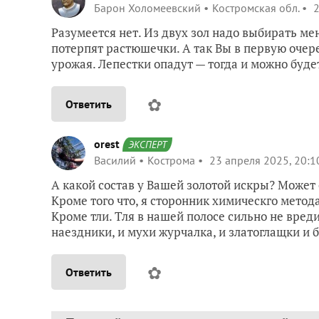
Барон Холомеевский
Костромская обл.
2
Разумеется нет. Из двух зол надо выбирать ме
потерпят растюшечки. А так Вы в первую очере
урожая. Лепестки опадут — тогда и можно буде
✿
Ответить
orest
ЭКСПЕРТ
Василий
Кострома
23 апреля 2025, 20:1
А какой состав у Вашей золотой искры? Может о
Кроме того что, я сторонник химическго метод
Кроме тли. Тля в нашей полосе сильно не вред
наездники, и мухи журчалка, и златоглащки и б
✿
Ответить