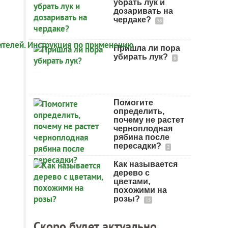
убрать лук и
дозаривать на
чердаке?
38
Пришла ли пора
убирать лук?
6
Помогите
определить,
почему не растет
черноплодная
рябина после
пересадки?
2
Как называется
дерево с
цветами,
похожими на
розы?
15
Скоро будет актуально