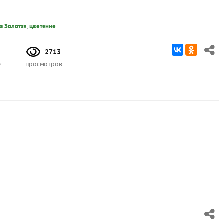
а Золотая
,
цветение
2713
е
просмотров