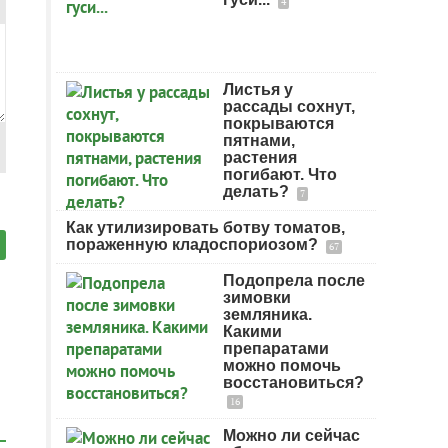
4
Листья у
рассады сохнут,
покрываются
пятнами,
растения
погибают. Что
делать?
7
Как утилизировать ботву томатов,
пораженную кладоспориозом?
67
Подопрела после
зимовки
земляника.
Какими
препаратами
можно помочь
восстановиться?
16
Можно ли сейчас