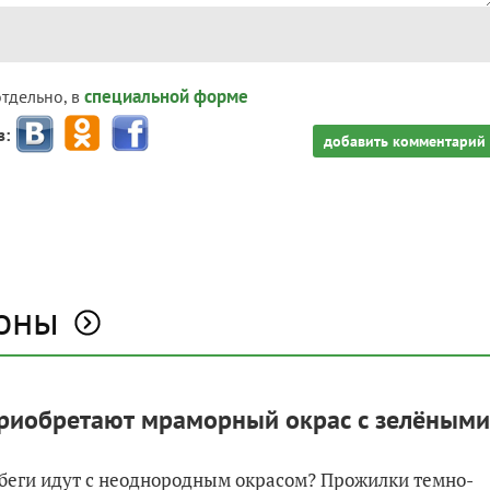
специальной форме
отдельно, в
з:
добавить комментарий
моны
приобретают мраморный окрас с зелёными
обеги идут с неоднородным окрасом? Прожилки темно-