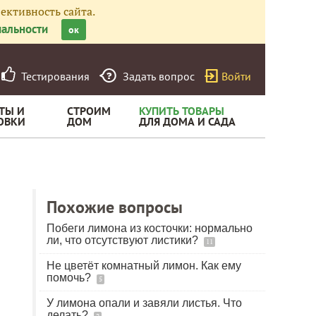
ективность сайта.
альности
ок
Тестирования
Задать вопрос
Войти
ТЫ И
СТРОИМ
КУПИТЬ ТОВАРЫ
ОВКИ
ДОМ
ДЛЯ ДОМА И САДА
Похожие вопросы
Побеги лимона из косточки: нормально
ли, что отсутствуют листики?
11
Не цветёт комнатный лимон. Как ему
помочь?
5
У лимона опали и завяли листья. Что
делать?