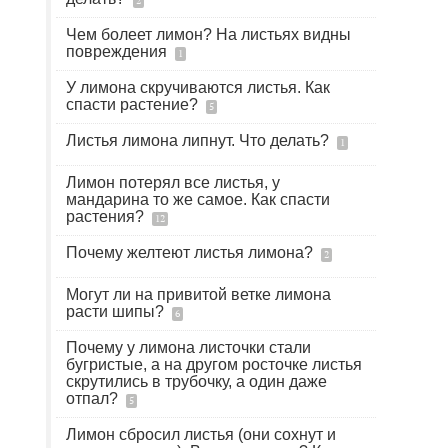
2
Чем болеет лимон? На листьях видны
повреждения
1
У лимона скручиваются листья. Как
спасти растение?
5
Листья лимона липнут. Что делать?
1
Лимон потерял все листья, у
мандарина то же самое. Как спасти
растения?
12
Почему желтеют листья лимона?
2
Могут ли на привитой ветке лимона
расти шипы?
6
Почему у лимона листочки стали
бугристые, а на другом росточке листья
скрутились в трубочку, а один даже
отпал?
5
Лимон сбросил листья (они сохнут и