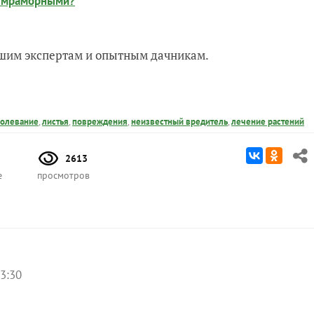
, мраморными?
нашим экспертам и опытным дачникам.
болевание
,
листья
,
повреждения
,
неизвестный вредитель
,
лечение растений
2613
е
просмотров
3:30