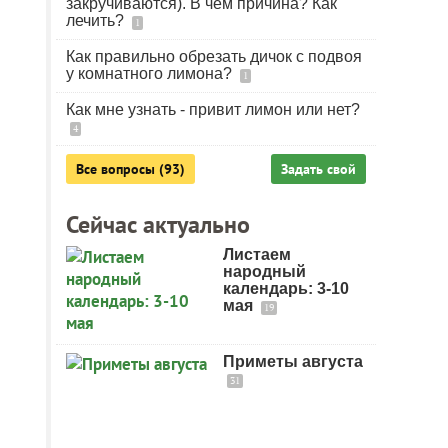
закручиваются). В чем причина? Как
лечить?
1
Как правильно обрезать дичок с подвоя
у комнатного лимона?
1
Как мне узнать - привит лимон или нет?
4
Все вопросы (93)
Задать свой
Сейчас актуально
Листаем
народный
календарь: 3-10
мая
19
Приметы августа
31