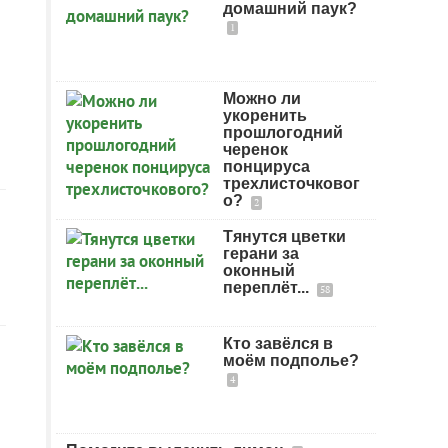
домашний паук?
1
Можно ли
укоренить
прошлогодний
черенок
понцируса
трехлисточковог
о?
2
Тянутся цветки
герани за
оконный
переплёт...
58
Кто завёлся в
моём подполье?
4