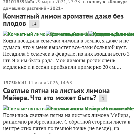
28101959NaTa
29 марта 2021, 22:23
на конкурс «
Конкурс
домашних растений - 2021
»
Комнатный лимон ароматен даже без
плодов
14
Когда посадила семечки лимона в землю, я даже и не
думала, что у меня вырастет все-таки большой куст.
Посадила 5 семечек в феврале, из них взошли всего 3
шт. Я и им была рада. Мои лимоны росли очень
медленно и к осени прибавили примерно 20 см....
1375fabi41
11 июня 2026, 14:58
Светлые пятна на листьях лимона
Мейера. Что это может быть?
1
Появились светлые пятна на листьях лимона Мейера,
рандомно разбросанные. С обратной стороны листа в
центре этих пятен по темной точке (не везде), на