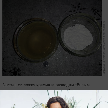
Затем 1 ст. ложку крахмала разводим тёплым
настоем до консистенции киселя. Получившуюся
кашицу н
аносим его на лицо
на 15-20
минут.
По
истечении времени смываем маску остатками
настоя.