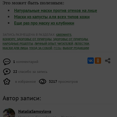
Это может быть полезным:
Натуральные маски против отеков на лице
Маски из капусты для всех типов кожи
Еще раз про маску из клубники
ЗАПИСЬ РАЗМЕЩЕНА В РАЗДЕЛАХ:
,
GREENHITS
,
,
КОНКУРС ЗДОРОВЬЕ ОТ ПРИРОДЫ
ЗДОРОВЬЕ ОТ ПРИРОДЫ
,
,
,
НАРОДНЫЕ РЕЦЕПТЫ
ЛИЧНЫЙ ОПЫТ ЧИТАТЕЛЕЙ
ЛЕПЕСТКИ
,
,
,
МАСКИ ДЛЯ ЛИЦА
УХОД ЗА СОБОЙ
РОЗЫ
ВЫБОР РЕДАКЦИИ
1
комментарий
22
спасибо за запись
в избранное
3217
просмотров
Автор записи:
NataliaSamoylova