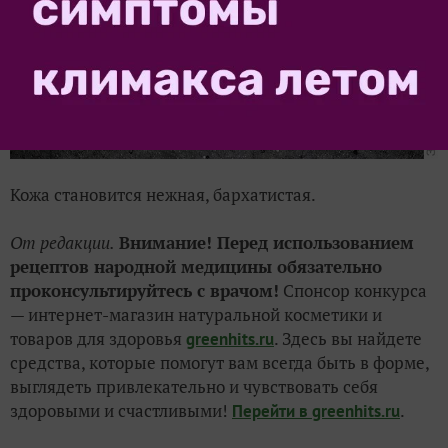
Кожа становится нежная, бархатистая.
От редакции.
Внимание! Перед использованием
рецептов народной медицины обязательно
проконсультируйтесь с врачом!
Спонсор конкурса
— интернет-магазин натуральной косметики и
товаров для здоровья
. Здесь вы найдете
greenhits.ru
средства, которые помогут вам всегда быть в форме,
выглядеть привлекательно и чувствовать себя
здоровыми и счастливыми!
.
Перейти в
greenhits.ru