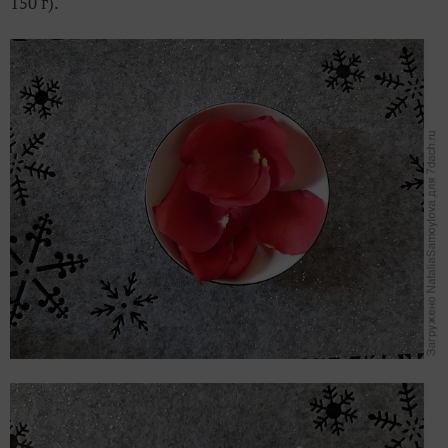
150 г).