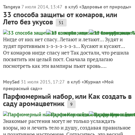
Tangeya
7 июля 2014, 13:47
в клуб «
Здоровье от природы
»
33 способа защиты от комаров, или
Лето без укусов
51
Нигде от них нет спасу. Летают и летают… Зудят и
зудят противным з-з-з-з-з-з-з… Кусают и кусают…
От комаров нигде спасу нет Так достали, что решила
посвятить им целый пост. Сначала предлагаю
посмотреть как эти вампиры пьют кровь....
MoySad
31 июля 2015, 17:27
в клуб «
Журнал «Мой
прекрасный сад»
»
Парфюмерный набор, или Как создать в
саду аромацветник
9
Знакомые растения могут не только услаждать
взоры, но и лечить тело и душу, создавая правильное
и позитивное настроение. Согласитесь, это веский