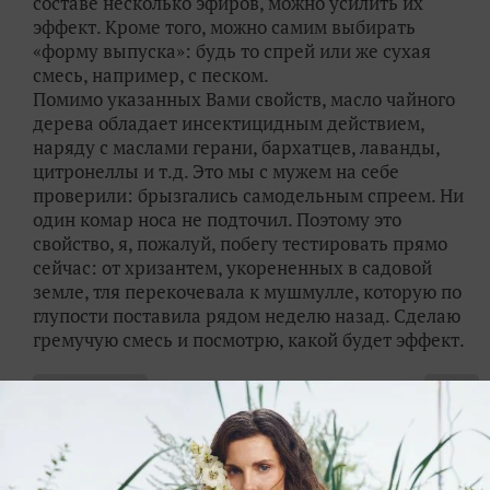
составе несколько эфиров, можно усилить их
эффект. Кроме того, можно самим выбирать
«форму выпуска»: будь то спрей или же сухая
смесь, например, с песком.
Помимо указанных Вами свойств, масло чайного
дерева обладает инсектицидным действием,
наряду с маслами герани, бархатцев, лаванды,
цитронеллы и т.д. Это мы с мужем на себе
проверили: брызгались самодельным спреем. Ни
один комар носа не подточил. Поэтому это
свойство, я, пожалуй, побегу тестировать прямо
сейчас: от хризантем, укорененных в садовой
земле, тля перекочевала к мушмулле, которую по
глупости поставила рядом неделю назад. Сделаю
гремучую смесь и посмотрю, какой будет эффект.
✿
Ответить
VeraTyukaeva
ЭКСПЕРТ
Вера
Бийск
11 февраля 2016, 21:16