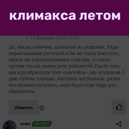
✿
Ответить
1
Спасибо!
anna-ufa1985
Анна
Нижний Новгород
14 февраля 2016, 15:35
Да, масла, конечно, далеко не из дешевых. Ради
опрыскивания растений я бы не стала покупать,
нашла бы альтернативные способы. А смесь
против тли на самом деле работает
После того,
как я разбрызгала этот «коктейль», мы уехали на 3
дня. Сейчас смотрю: листочки чистенькие, разве
что немного осталось, надо будет еще пару раз
обработать.
✿
Ответить
orest
ЭКСПЕРТ