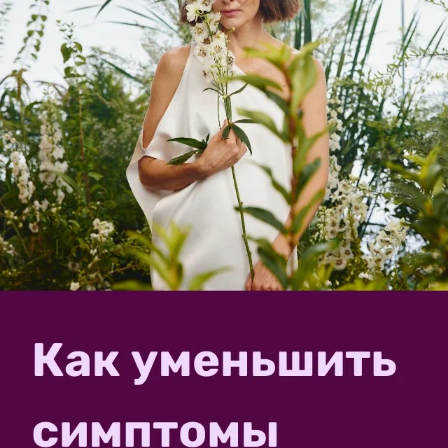
Экспериментируйте и нам рассказывайте. Ждем
результатов!
✿
Ответить
OlgaVoronova
АВТОР 7 ДАЧ
Ольга Воронова
12 февраля 2016, 10:19
Эффект действительно имеет место быть. Эфирные
масла действуют. Правда, насчёт чеснока и воды —
это не совсем про масла, это очень древнее средство
от слизней и гусениц капустной белянки, и здесь
действует определённое вещество, входящее в
состав чеснока. Так, например, масла бархатцев,
чайного дерева и лаванды эффективны от тли и
гусениц. Но специально их покупать — я думаю, это
дорого. Может быть, про это поэтому и не особо
пишут.