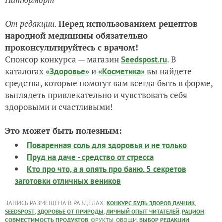
От редакции.
Перед использованием рецептов
народной медицины обязательно
проконсультируйтесь с врачом!
Спонсор конкурса — магазин
. В
Seedspost.ru
каталогах
и
вы найдете
«Здоровье»
«Косметика»
средства, которые помогут
вам всегда быть в форме,
выглядеть привлекательно и чувствовать себя
здоровыми и счастливыми!
Это может быть полезным:
Поваренная соль для здоровья и не только
Пруд на даче - средство от стресса
Кто про что, а я опять про баню. 5 секретов
заготовки отличных веников
ЗАПИСЬ РАЗМЕЩЕНА В РАЗДЕЛАХ:
,
КОНКУРС БУДЬ ЗДОРОВ ДАЧНИК
,
,
,
,
SEEDSPOST
ЗДОРОВЬЕ ОТ ПРИРОДЫ
ЛИЧНЫЙ ОПЫТ ЧИТАТЕЛЕЙ
РАЦИОН
,
,
,
,
СОВМЕСТИМОСТЬ ПРОДУКТОВ
ФРУКТЫ
ОВОЩИ
ВЫБОР РЕДАКЦИИ