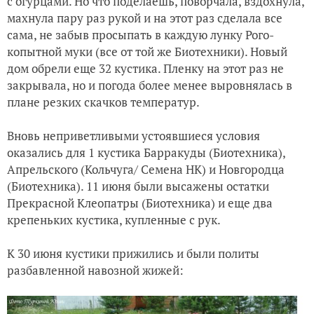
с огурцами. Но что поделаешь, поворчала, вздохнула,
махнула пару раз рукой и на этот раз сделала все
сама, не забыв просыпать в каждую лунку Рого-
копытной муки (все от той же Биотехники). Новый
дом обрели еще 32 кустика. Пленку на этот раз не
закрывала, но и погода более менее выровнялась в
плане резких скачков температур.
Вновь неприветливыми устоявшиеся условия
оказались для 1 кустика Барракуды (Биотехника),
Апрельского (Кольчуга/ Семена НК) и Новгородца
(Биотехника). 11 июня были высажены остатки
Прекрасной Клеопатры (Биотехника) и еще два
крепеньких кустика, купленные с рук.
К 30 июня кустики прижились и были политы
разбавленной навозной жижей: