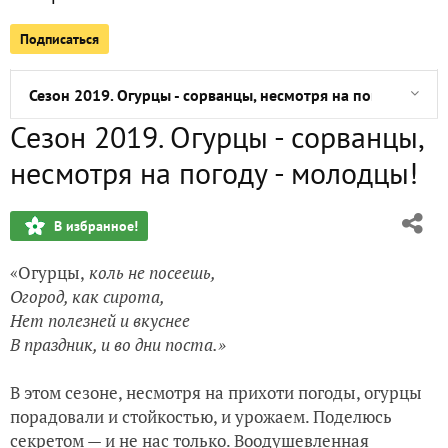
Подписаться
Сезон 2019. Частичка лета. Июль в ладони)
Сезон 2019. Огурцы - сорванцы, несмотря на погоду - мол
Сезон 2019. Огурцы - сорванцы,
Сезон-2019. Частичка лета. Июнь
несмотря на погоду - молодцы!
Сезон-2019. Майские каникулы в фото и не только
В избранное!
Сезон-2019. Начало (январь-апрель)
«Огурцы,
коль не посеешь,
Подводя итоги ушедшего тихой поступью 2018 года
Огород, как сирота,
Нет полезней и вкуснее
С Новым годом, друзья!
В праздник, и во дни
поста.»
В этом сезоне, несмотря на прихоти погоды, огурцы
порадовали и стойкостью, и урожаем. Поделюсь
секретом — и не нас только. Воодушевленная