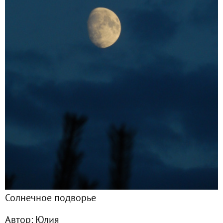
Главная
Подписчики
8
Все публикации
107
Фото
25
Сейчас обсуждают
Сезон-2019. Частичка уходящего лета. Ах, этот август...
Сезон 2019. Овощная ода, приправленная пряными трав
Солнечное подворье
Лето 2019. В гостях у бабушки)
Автор:
Юлия
Сезон 2019. Посадили помидор - получили пышный двор)