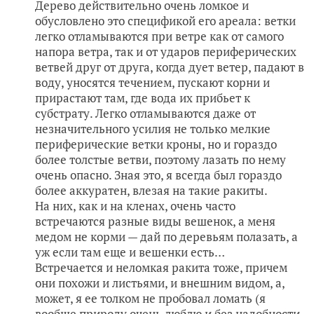
Дерево действительно очень ломкое и
обусловлено это спецификой его ареала: ветки
легко отламываются при ветре как от самого
напора ветра, так и от ударов периферических
ветвей друг от друга, когда дует ветер, падают в
воду, уносятся течением, пускают корни и
прирастают там, где вода их прибьет к
субстрату. Легко отламываются даже от
незначительного усилия не только мелкие
периферические ветки кроны, но и гораздо
более толстые ветви, поэтому лазать по нему
очень опасно. Зная это, я всегда был гораздо
более аккуратен, влезая на такие ракиты.
На них, как и на кленах, очень часто
встречаются разные виды вешенок, а меня
медом не корми — дай по деревьям полазать, а
уж если там еще и вешенки есть…
Встречается и неломкая ракита тоже, причем
они похожи и листьями, и внешним видом, а,
может, я ее толком не пробовал ломать (я
вообще природу очень люблю и без надобности,