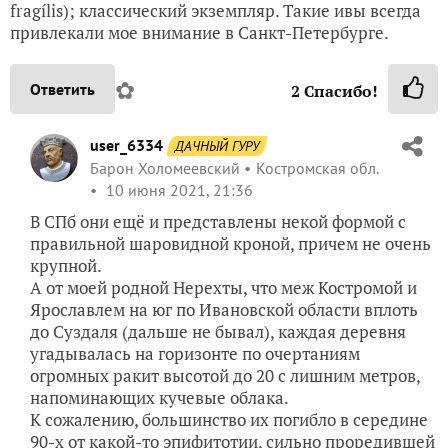
fragílis); классический экземпляр. Такие ивы всегда
привлекали мое внимание в Санкт-Петербурге.
✿
Ответить
2
Спасибо!
user_6334
ДАЧНЫЙ ГУРУ
Барон Холомеевский
Костромская обл.
10 июня 2021, 21:36
В СПб они ещё и представлены некой формой с
правильной шаровидной кроной, причем не очень
крупной.
А от моей родной Нерехты, что меж Костромой и
Ярославлем на юг по Ивановской области вплоть
до Суздаля (дальше не бывал), каждая деревня
угадывалась на горизонте по очертаниям
огромных ракит высотой до 20 с лишним метров,
напоминающих кучевые облака.
К сожалению, большинство их погибло в середине
90-х от какой-то эпифитотии, сильно проредившей