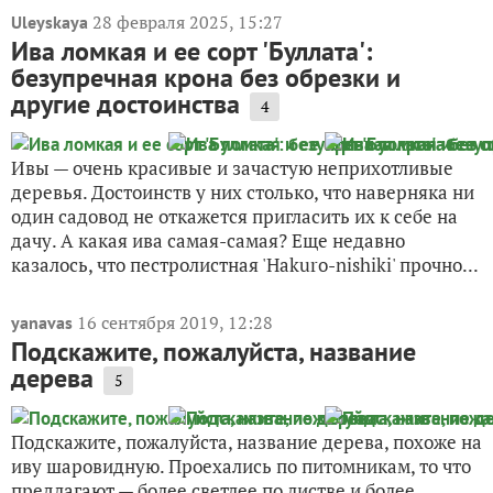
28 февраля 2025, 15:27
Uleyskaya
Ива ломкая и ее сорт 'Буллата':
безупречная крона без обрезки и
другие достоинства
4
Ивы — очень красивые и зачастую неприхотливые
деревья. Достоинств у них столько, что наверняка ни
один садовод не откажется пригласить их к себе на
дачу. А какая ива самая-самая? Еще недавно
казалось, что пестролистная 'Hakuro-nishiki' прочно...
16 сентября 2019, 12:28
yanavas
Подскажите, пожалуйста, название
дерева
5
Подскажите, пожалуйста, название дерева, похоже на
иву шаровидную. Проехались по питомникам, то что
предлагают — более светлее по листве и более