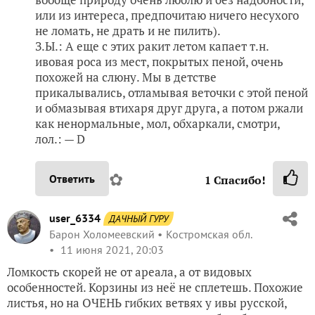
или из интереса, предпочитаю ничего несухого
не ломать, не драть и не пилить).
З.Ы.: А еще с этих ракит летом капает т.н.
ивовая роса из мест, покрытых пеной, очень
похожей на слюну. Мы в детстве
прикалывались, отламывая веточки с этой пеной
и обмазывая втихаря друг друга, а потом ржали
как ненормальные, мол, обхаркали, смотри,
лол.: — D
✿
Ответить
1
Спасибо!
user_6334
ДАЧНЫЙ ГУРУ
Барон Холомеевский
Костромская обл.
11 июня 2021, 20:03
Ломкость скорей не от ареала, а от видовых
особенностей. Корзины из неё не сплетешь. Похожие
листья, но на ОЧЕНЬ гибких ветвях у ивы русской,