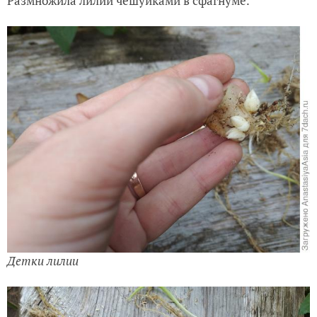
Размножила лилии чешуйками в сфагнуме.
Детки лилии