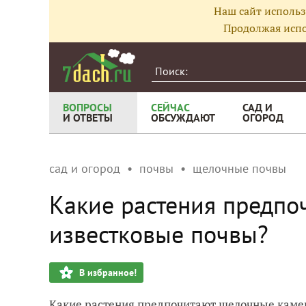
Наш сайт использ
Продолжая испо
ВОПРОСЫ
СЕЙЧАС
САД И
И ОТВЕТЫ
ОБСУЖДАЮТ
ОГОРОД
сад и огород
почвы
щелочные почвы
Какие растения предпо
известковые почвы?
В избранное!
Какие растения предпочитают щелочные каме