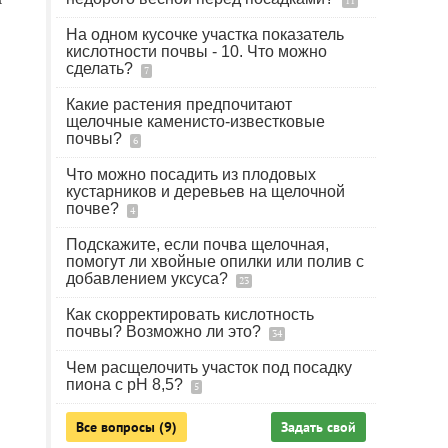
11
На одном кусочке участка показатель
кислотности почвы - 10. Что можно
сделать?
7
Какие растения предпочитают
щелочные каменисто-известковые
почвы?
6
Что можно посадить из плодовых
кустарников и деревьев на щелочной
почве?
4
Подскажите, если почва щелочная,
помогут ли хвойные опилки или полив с
добавлением уксуса?
23
Как скорректировать кислотность
почвы? Возможно ли это?
34
Чем расщелочить участок под посадку
пиона с рН 8,5?
5
Все вопросы (9)
Задать свой