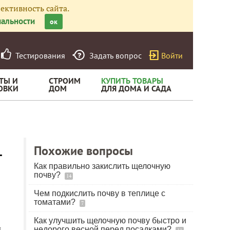
ективность сайта.
альности
ок
Тестирования
Задать вопрос
Войти
ТЫ И
СТРОИМ
КУПИТЬ ТОВАРЫ
ОВКИ
ДОМ
ДЛЯ ДОМА И САДА
-
Похожие вопросы
Как правильно закислить щелочную
почву?
14
Чем подкислить почву в теплице с
томатами?
7
Как улучшить щелочную почву быстро и
м
недорого весной перед посадками?