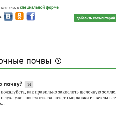
специальной форме
отдельно, в
з:
добавить комментарий
лочные почвы
ю почву?
14
 пожалуйста, как правильно закислить щелочную землю
о лука уже совсем отказалась, то морковки и свеклы всё
...