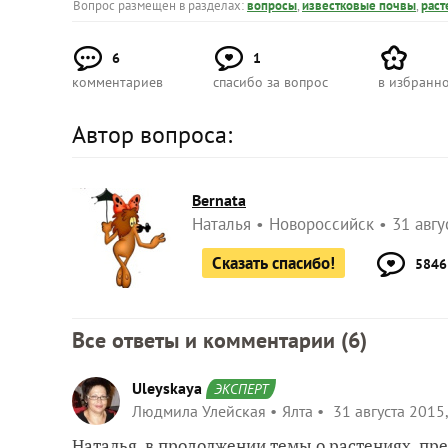
Вопрос размещен в разделах:
вопросы
,
известковые почвы
,
раст
6
1
комментариев
спасибо за вопрос
в избранн
Автор вопроса:
Bernata
Наталья
Новороссийск
31 авгу
Сказать спасибо!
5846
Все ответы и комментарии (
6
)
Uleyskaya
ЭКСПЕРТ
Людмила Улейская
Ялта
31 августа 2015,
Наталья, в продолжении темы о растениях, п