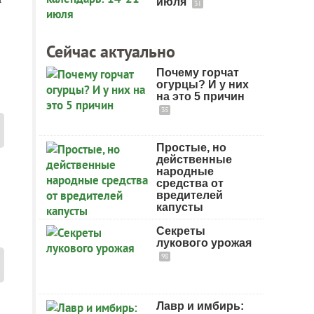
июля
31
Сейчас актуально
Почему горчат
огурцы? И у них
на это 5 причин
35
Простые, но
действенные
народные
средства от
вредителей
капусты
Секреты
лукового урожая
98
Лавр и имбирь: