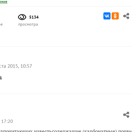
ения
5134
ое
просмотра
ста 2015, 10:57
1
 17:20
редпочитающих известьсодержащие (карбонатные) почв