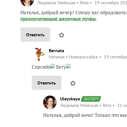
Людмила Улейская
Ялта
19 сентября 201
Наталья, добрый вечер! Спешу вас обрадовать:
.
предпочитающие щелочные почвы
✿
Ответить
Bernata
Наталья
Новороссийск
19 сентября
Спасибо
Бегу
✿
Ответить
Uleyskaya
ЭКСПЕРТ
Людмила Улейская
Ялта
21 се
Наталья, доброй ночи! Только что в