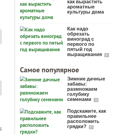
как вырастить
ароматные
культуры дома
Как надо
обрезать
виноград с
первого по
пятый год
выращивания
37
Самое популярное
Зимние дачные
забавы:
размножаем
голубику
семенами
10
Подскажите, как
правильнее
расположить
грядки?
27
5