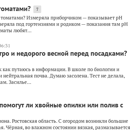
 томатами?
7
 с томатами? Измеряла приборчиком — показывает pH
веряла под гортензиями и родиком — показания там pH
оматы любят...
06:31
тро и недорого весной перед посадками?
 как путаюсь в информации. В школе по биологии и
 нейтральная почва. Думаю засолена. Тест не делала,
м. Засилье...
 помогут ли хвойные опилки или полив с
иона. Ростовская область. С огородом возникли большие
ая. Чёрная, во влажном состоянии вязкая, размазывается