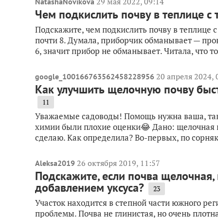
29 мая 2022, 09:14
NatashaNovikova
Чем подкислить почву в теплице с
Подскажите, чем подкислить почву в теплице
почти 8. Думала, приборчик обманывает — про
6, значит прибор не обманывает. Читала, что т
20 апреля 2024, 
google_100166763562458228956
Как улучшить щелочную почву быс
11
Уважаемые садоводы! Помощь нужна ваша, так
химии были плохие оценки😂 Дано: щелочная и
сделаю. Как определила? Во-первых, по сорняка
26 октября 2019, 11:57
Aleksa2019
Подскажите, если почва щелочная,
добавлением уксуса?
23
Участок находится в степной части южного рег
проблемы. Почва не глинистая, но очень плотн