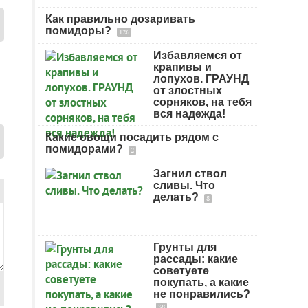
Как правильно дозаривать
помидоры?
126
Избавляемся от
крапивы и
лопухов. ГРАУНД
от злостных
сорняков, на тебя
вся надежда!
Какие овощи посадить рядом с
помидорами?
2
Загнил ствол
сливы. Что
делать?
8
Грунты для
рассады: какие
советуете
покупать, а какие
не понравились?
38