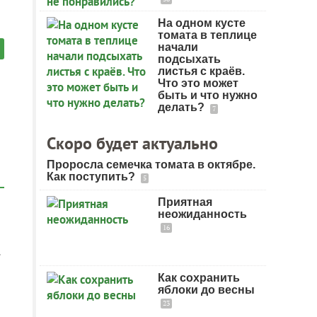
На одном кусте
томата в теплице
начали
подсыхать
листья с краёв.
Что это может
быть и что нужно
делать?
7
Скоро будет актуально
Проросла семечка томата в октябре.
Как поступить?
5
Приятная
неожиданность
16
.
Как сохранить
яблоки до весны
23