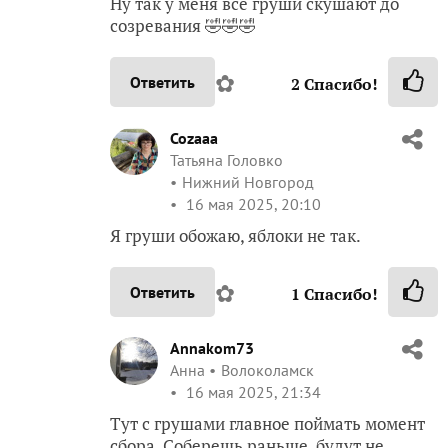
Ну так у меня всё груши скушают до
созревания 🤣🤣🤣
✿
Ответить
2
Спасибо!
Cozaaa
Татьяна Головко
Нижний Новгород
16 мая 2025, 20:10
Я груши обожаю, яблоки не так.
✿
Ответить
1
Спасибо!
Annakom73
Анна
Волоколамск
16 мая 2025, 21:34
Тут с грушами главное поймать момент
сбора. Соберешь раньше, будут не