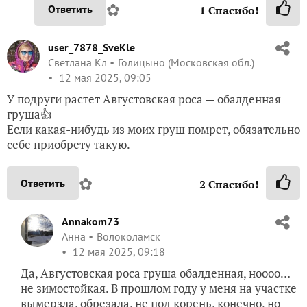
✿
Ответить
1
Спасибо!
user_7878_SveKle
Светлана Кл
Голицыно (Московская обл.)
12 мая 2025, 09:05
У подруги растет Августовская роса — обалденная
груша👍
Если какая-нибудь из моих груш помрет, обязательно
себе приобрету такую.
✿
Ответить
2
Спасибо!
Annakom73
Анна
Волоколамск
12 мая 2025, 09:18
Да, Августовская роса груша обалденная, ноооо…
не зимостойкая. В прошлом году у меня на участке
вымерзла, обрезала, не под корень, конечно, но