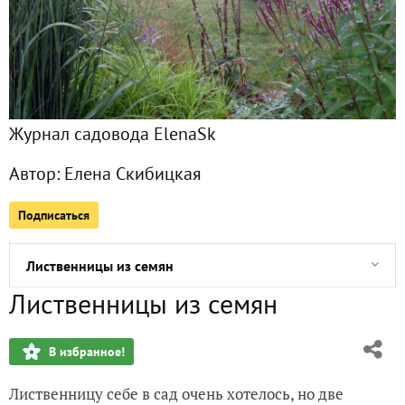
Краски осени-2
Вербена копьевидная (Verbena hastata)
Краски осени. Злаки
Журнал садовода ElenaSk
Виола рогатая
Автор:
Елена Скибицкая
Аквилегии в моем саду
Подписаться
Люпины в саду
Лиственницы из семян
Лиственницы из семян
Свечки в саду. Коровяк белый
В избранное!
Шероховатка раскидистая (Hystrix patula, syn. Elymus patu
Лиственницу себе в сад очень хотелось, но две
Наперстянка мелкоцветковая (Digitalis parviflora)