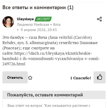
Все ответы и комментарии (
1
)
Uleyskaya
ЭКСПЕРТ
Людмила Улейская
Ялта
9 апреля 2026, 20:43
Это бамбук — саза Вича (Sasa veitchii (Carrière)
Rehder, syn. S. albomarginata) семейство Злаковые
(Poaceae); еще смотрите на
сайте:https://7dach.ru/Uleyskaya/ekzoticheskie-
bambuki-i-ih-vozmozhnosti-vyraschivaniya-v-rossii-
249726.html
✿
Ответить
1
Спасибо!
Пожалуйста, оставьте комментарий