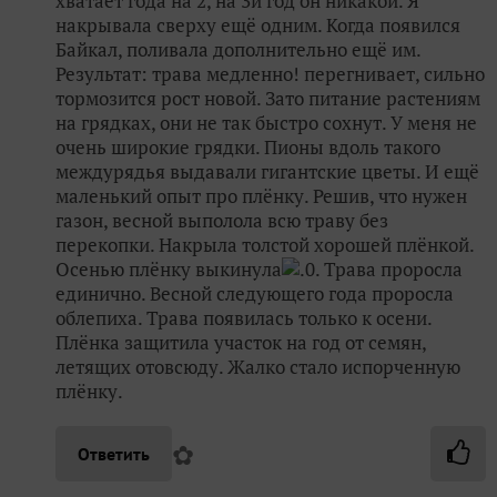
хватает года на 2, на 3й год он никакой. Я
накрывала сверху ещё одним. Когда появился
Байкал, поливала дополнительно ещё им.
Результат: трава медленно! перегнивает, сильно
тормозится рост новой. Зато питание растениям
на грядках, они не так быстро сохнут. У меня не
очень широкие грядки. Пионы вдоль такого
междурядья выдавали гигантские цветы. И ещё
маленький опыт про плёнку. Решив, что нужен
газон, весной выполола всю траву без
перекопки. Накрыла толстой хорошей плёнкой.
Осенью плёнку выкинула
.0. Трава проросла
единично. Весной следующего года проросла
облепиха. Трава появилась только к осени.
Плёнка защитила участок на год от семян,
летящих отовсюду. Жалко стало испорченную
плёнку.
✿
Ответить