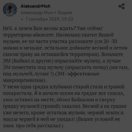
AleksandrMoh
Александр Мох
Тоцкое
7 сентября 2019, 19:22
Heli. а зачем Вам весны ждать? Уже сейчас
территорию обкосите. Насколько хватит Вашей
мульчи. ее по части участка разложите (см 20 -30
можно и меньше. остальное добавите весной и летом
скосив траву на оставшейся территории). Возьмите
ЭМ (Байкал и другие) опрыскайте мульчу, а лучше
ЭМ поместить под мульчу (опрыскать почву) (им там,
под мульчей, лучше !) (ЭМ -эффективные
микроорганизмы)
У меня одна грядка клубники старой стала и травой
позарастала. Я в начале осени на грядке все скосил,
укос оставил на месте, облил Байкалом и сверху
грядку мульчей (травой) завалил. Весной я на грядке
уже нечего, кроме остатков мульчи. черной земли и
массы червей в ней не увидал! (Ваших условий не
зная. про себя рассказал )