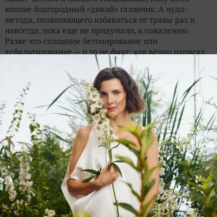
вполне благородный «дикий» газончик. А чудо-
метода, позволяющего избавиться от травы раз и
навсегда, пока еще не придумали, к сожалению.
Разве что сплошное бетонирование или
асфальтирование — и то не факт: как верно написал
Василий, сорные травы и через асфальт пробиваются.
А замульчировать целое поле, да так, чтобы трава не
пробилась, — затея из области фантастики. Разве что
все лето со всей округи скошенную траву КАМАЗами
возить.
✿
Ответить
2
Спасибо!
Heli
Мария
Можайск
5 сентября 2019, 20:13
Облагородить — это убрать сорные травы на
«газонные» или белый клевер со спорышем. Рядом