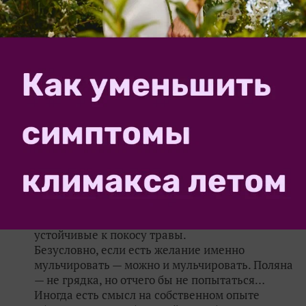
с нами участком 150 гектар дикого поля..так что
проблем с сухими ветками по весне не будет…
✿
Ответить
1
Спасибо!
MarinaGerasimenko
РЕДАКТОР
Марина
Ярославская обл.
5 сентября 2019, 21:28
Что касается белого клевера, если эта культура
на вашем участке — абориген, то при
регулярном скашивании он сам вытеснит
соседей. Я, например, это отчетливо вижу на
своем участке: клевер потихоньку расползается,
занимая территорию, с которой уходят менее
устойчивые к покосу травы.
Безусловно, если есть желание именно
мульчировать — можно и мульчировать. Поляна
— не грядка, но отчего бы не попытаться…
Иногда есть смысл на собственном опыте