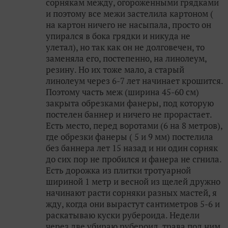
сорнякам между, огороженными грядками
и поэтому все межи застелила картоном (
на картон ничего не насыпала, просто он
упирался в бока грядки и никуда не
улетал), но так как он не долговечен, то
заменяла его, постепенно, на линолеум,
резину. Но их тоже мало, а старый
линолеум через 6-7 лет начинает крошится.
Поэтому часть меж (ширина 45-60 см)
закрыта обрезками фанеры, под которую
постелен баннер и ничего не прорастает.
Есть место, перед воротами (6 на 8 метров),
где обрезки фанеры ( 5 и 9 мм) постелила
без баннера лет 15 назад и ни один сорняк
до сих пор не пробился и фанера не сгнила.
Есть дорожка из плитки тротуарной
шириной 1 метр и весной из щелей дружно
начинают расти сорняки разных мастей, я
жду, когда они вырастут сантиметров 5-6 и
раскатываю куски рубероида. Недели
через две убираю рубероид, трава под ним