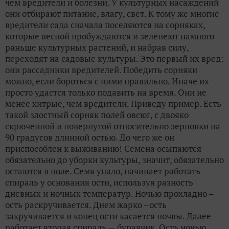
чем вредители и болезни. У культурных насаждений
они отбирают питание, влагу, свет. К тому же многие
вредители сада сначала поселяются на сорняках,
которые весной пробуждаются и зеленеют намного
раньше культурных растений, и набрав силу,
переходят на садовые культуры. Это первый их вред:
они рассадники вредителей. Победить сорняки
можно, если бороться с ними правильно. Иначе их
просто удастся только подавить на время. Они не
менее хитрые, чем вредители. Приведу пример. Есть
такой злостный сорняк полей овсюг, с двояко
скрюченной и повернутой относительно зерновки на
90 градусов длинной остью. До чего же он
приспособлен к выживанию! Семена осыпаются
обязательно до уборки культуры, значит, обязательно
остаются в поле. Семя упало, начинает работать
спираль у основания ости, используя разность
дневных и ночных температур. Ночью прохладно –
ость раскручивается. Днем жарко –ость
закручивается и конец ости касается почвы. Далее
работает вторая спираль — буравчик. Ость ночью