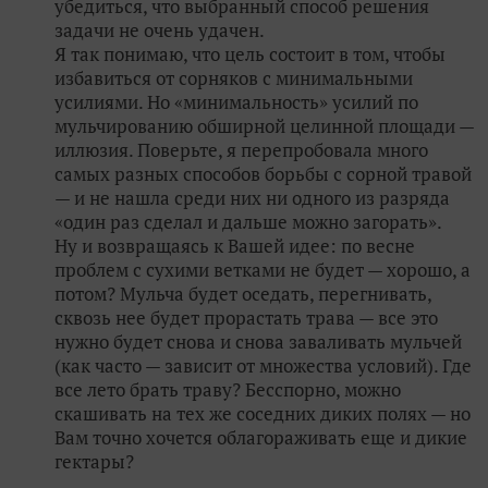
убедиться, что выбранный способ решения
задачи не очень удачен.
Я так понимаю, что цель состоит в том, чтобы
избавиться от сорняков с минимальными
усилиями. Но «минимальность» усилий по
мульчированию обширной целинной площади —
иллюзия. Поверьте, я перепробовала много
самых разных способов борьбы с сорной травой
— и не нашла среди них ни одного из разряда
«один раз сделал и дальше можно загорать».
Ну и возвращаясь к Вашей идее: по весне
проблем с сухими ветками не будет — хорошо, а
потом? Мульча будет оседать, перегнивать,
сквозь нее будет прорастать трава — все это
нужно будет снова и снова заваливать мульчей
(как часто — зависит от множества условий). Где
все лето брать траву? Бесспорно, можно
скашивать на тех же соседних диких полях — но
Вам точно хочется облагораживать еще и дикие
гектары?