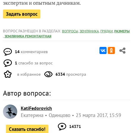
экспертам и опытным дачникам.
Задать вопрос
ВОПРОС РАЗМЕЩЕН В РАЗДЕЛАХ:
,
,
,
ВОПРОСЫ
ЗЕМЛЯНИКА
ГРЯДКИ
РАЗМЕРЫ
,
ЗЕМЛЯНИКА РЕМОНТАНТНАЯ
14
комментариев
1
спасибо за вопрос
в избранное
6334
просмотра
Автор вопроса:
KatiFedorovich
Екатерина
Одинцово
23 марта 2017, 15:59
14371
Сказать спасибо!