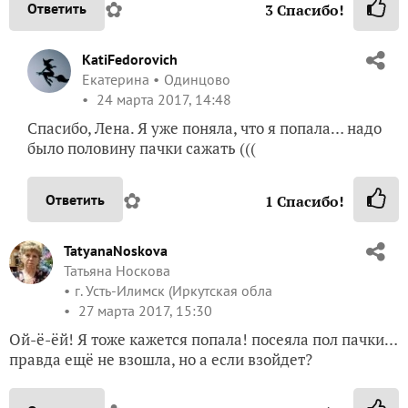
✿
Ответить
3
Спасибо!
KatiFedorovich
Екатерина
Одинцово
24 марта 2017, 14:48
Спасибо, Лена. Я уже поняла, что я попала… надо
было половину пачки сажать (((
✿
Ответить
1
Спасибо!
TatyanaNoskova
Татьяна Носкова
г. Усть-Илимск (Иркутская обла
27 марта 2017, 15:30
Ой-ё-ёй! Я тоже кажется попала! посеяла пол пачки…
правда ещё не взошла, но а если взойдет?