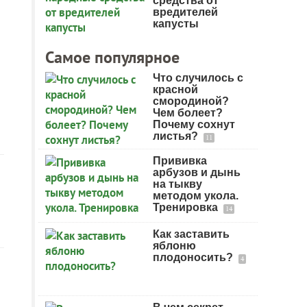
средства от
вредителей
капусты
Самое популярное
Что случилось с
красной
смородиной?
Чем болеет?
Почему сохнут
листья?
11
Прививка
арбузов и дынь
на тыкву
методом укола.
Тренировка
14
Как заставить
яблоню
плодоносить?
4