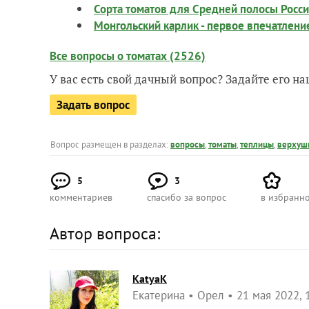
Сорта томатов для Средней полосы Росси
Монгольский карлик - первое впечатлени
Все вопросы о томатах (2526)
У вас есть свой дачный вопрос? Задайте его 
Задать вопрос
Вопрос размещен в разделах:
вопросы
,
томаты
,
теплицы
,
верхуш
5
3
комментариев
спасибо за вопрос
в избранн
Автор вопроса:
KatyaK
Екатерина
Орел
21 мая 2022, 