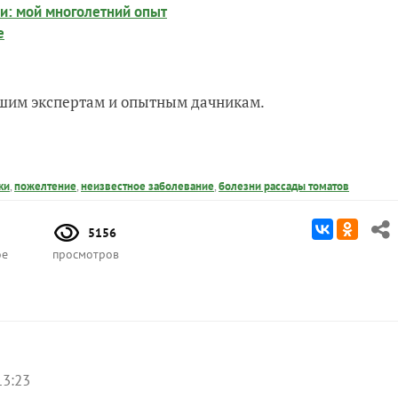
и: мой многолетний опыт
е
нашим экспертам и опытным дачникам.
ки
,
пожелтение
,
неизвестное заболевание
,
болезни рассады томатов
5156
ое
просмотров
13:23