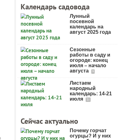
Календарь садовода
Лунный
посевной
календарь на
август 2025 года
Сезонные
работы в саду и
огороде: конец
июля – начало
августа
9
Листаем
народный
календарь: 14-21
июля
31
Сейчас актуально
Почему горчат
огурцы? И у них