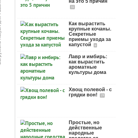
на это 5 причин
35
Как вырастить
крупные кочаны.
Секретные
приемы ухода за
капустой
6
Лавр и имбирь:
как вырастить
ароматные
культуры дома
Хвощ полевой - с
грядки вон!
19
Простые, но
действенные
народные