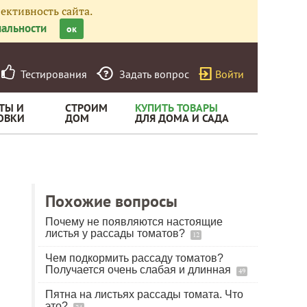
ективность сайта.
альности
ок
Тестирования
Задать вопрос
Войти
ТЫ И
СТРОИМ
КУПИТЬ ТОВАРЫ
ОВКИ
ДОМ
ДЛЯ ДОМА И САДА
Похожие вопросы
Почему не появляются настоящие
листья у рассады томатов?
12
Чем подкормить рассаду томатов?
Получается очень слабая и длинная
49
Пятна на листьях рассады томата. Что
это?