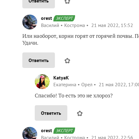
✿
Ответить
orest
ЭКСПЕРТ
Василий
Кострома
21 мая 2022, 15:52
Или наоборот, корни горят от горячей почвы. П
Удачи.
✿
Ответить
KatyaK
Екатерина
Орел
21 мая 2022, 17:0
Спасибо! То есть это не хлороз?
✿
Ответить
orest
ЭКСПЕРТ
Василий
Кострома
21 мая 2022, 22:56