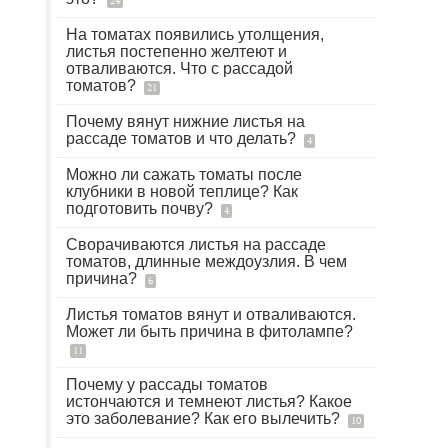
24
На томатах появились утолщения,
листья постепенно желтеют и
отваливаются. Что с рассадой
томатов?
21
Почему вянут нижние листья на
рассаде томатов и что делать?
4
Можно ли сажать томаты после
клубники в новой теплице? Как
подготовить почву?
4
Сворачиваются листья на рассаде
томатов, длинные междоузлия. В чем
причина?
6
Листья томатов вянут и отваливаются.
Может ли быть причина в фитолампе?
11
Почему у рассады томатов
истончаются и темнеют листья? Какое
это заболевание? Как его вылечить?
10