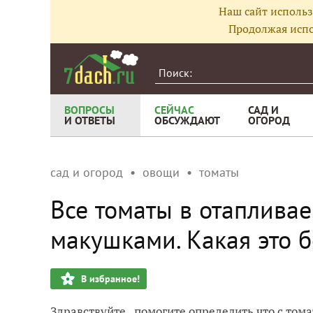
Наш сайт использ
Продолжая испо
ВОПРОСЫ
СЕЙЧАС
САД И
И ОТВЕТЫ
ОБСУЖДАЮТ
ОГОРОД
сад и огород
овощи
томаты
Все томаты в отаплива
макушками. Какая это 
В избранное!
Здравствуйте, помогите определить что с тома