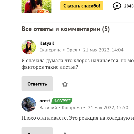
Сказать спасибо!
2848
Все ответы и комментарии (
5
)
KatyaK
Екатерина
Орел
21 мая 2022, 14:04
Я сначала думала что хлороз начинается, но м
факторов такие листья?
✿
Ответить
orest
ЭКСПЕРТ
Василий
Кострома
21 мая 2022, 15:50
Плохо отапливаете. Это реакция на холодную но