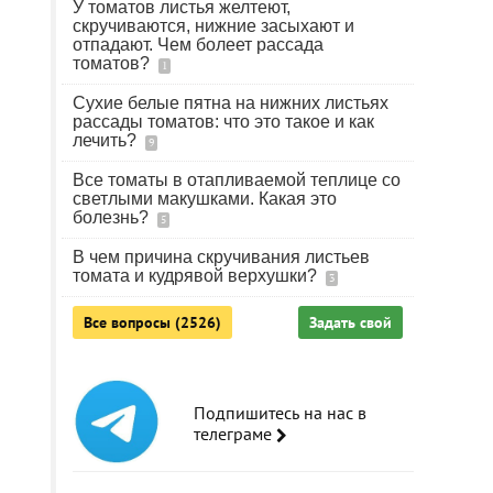
У томатов листья желтеют,
скручиваются, нижние засыхают и
отпадают. Чем болеет рассада
томатов?
1
Сухие белые пятна на нижних листьях
рассады томатов: что это такое и как
лечить?
9
Все томаты в отапливаемой теплице со
светлыми макушками. Какая это
болезнь?
5
В чем причина скручивания листьев
томата и кудрявой верхушки?
3
Все вопросы (2526)
Задать свой
Подпишитесь на нас в
телеграме