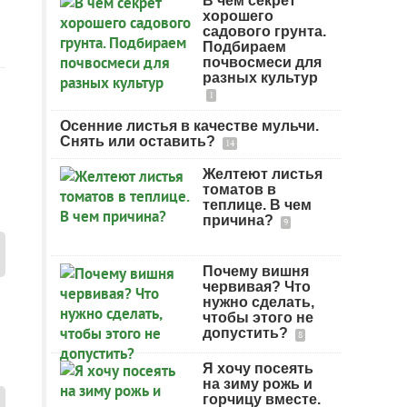
В чем секрет
хорошего
садового грунта.
Подбираем
почвосмеси для
разных культур
1
Осенние листья в качестве мульчи.
Снять или оставить?
14
Желтеют листья
томатов в
теплице. В чем
причина?
9
Почему вишня
червивая? Что
нужно сделать,
чтобы этого не
допустить?
8
Я хочу посеять
на зиму рожь и
горчицу вместе.