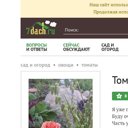
Наш сайт использ
Продолжая испо
ВОПРОСЫ
СЕЙЧАС
САД И
И ОТВЕТЫ
ОБСУЖДАЮТ
ОГОРОД
сад и огород
овощи
томаты
Том
В
Я уже 
Буду о
Часть 