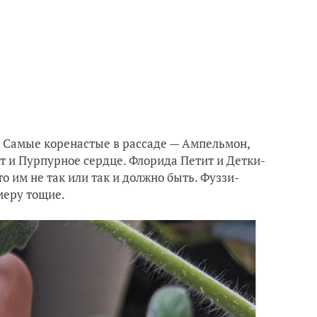
. Самые коренастые в рассаде — Ампельмон,
т и Пурпурное сердце. Флорида Петит и Детки-
о им не так или так и должно быть. Фуззи-
меру тощие.