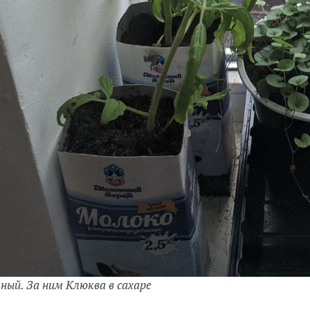
ный. За ним Клюква в сахаре