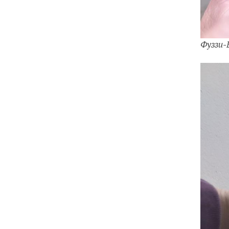
Фуззи-